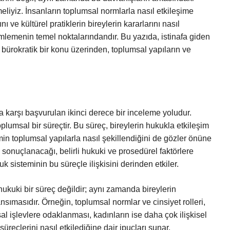
eliyiz. İnsanların toplumsal normlarla nasıl etkileşime
ını ve kültürel pratiklerin bireylerin kararlarını nasıl
mlemenin temel noktalarındandır. Bu yazıda, istinafa giden
bürokratik bir konu üzerinden, toplumsal yapıların ve
 karşı başvurulan ikinci derece bir inceleme yoludur.
lumsal bir süreçtir. Bu süreç, bireylerin hukukla etkileşim
min toplumsal yapılarla nasıl şekillendiğini de gözler önüne
sonuçlanacağı, belirli hukuki ve prosedürel faktörlere
uk sisteminin bu süreçle ilişkisini derinden etkiler.
ukuki bir süreç değildir; aynı zamanda bireylerin
yansımasıdır. Örneğin, toplumsal normlar ve cinsiyet rolleri,
al işlevlere odaklanması, kadınların ise daha çok ilişkisel
üreçlerini nasıl etkilediğine dair ipuçları sunar.