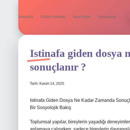
Anasayfa
Gizlilik Politikası
Yasal Uyarı
Hakkımızda
Istinafa giden dosya
sonuçlanır ?
Tarih: Kasım 14, 2025
Istinafa Giden Dosya Ne Kadar Zamanda Sonuçlan
Bir Sosyolojik Bakış
Toplumsal yapılar, bireylerin yaşadığı deneyimlerin
anlamaya çalışırken, sadece bireylerin davranışl