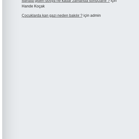
Istinafa giden dosya ne kadar zamanda sonuçlanır ?
için
Hande Koçak
Çocuklarda kan gazı neden bakılır ?
için
admin