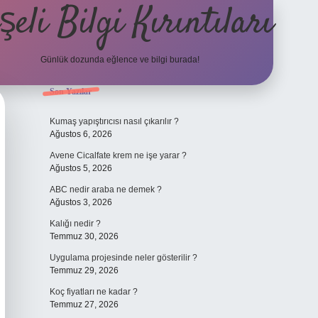
şeli Bilgi Kırıntıları
Günlük dozunda eğlence ve bilgi burada!
Sidebar
Son Yazılar
hiltonbet
https://www.
Kumaş yapıştırıcısı nasıl çıkarılır ?
Ağustos 6, 2026
Avene Cicalfate krem ne işe yarar ?
Ağustos 5, 2026
ABC nedir araba ne demek ?
Ağustos 3, 2026
Kalığı nedir ?
Temmuz 30, 2026
Uygulama projesinde neler gösterilir ?
Temmuz 29, 2026
Koç fiyatları ne kadar ?
Temmuz 27, 2026