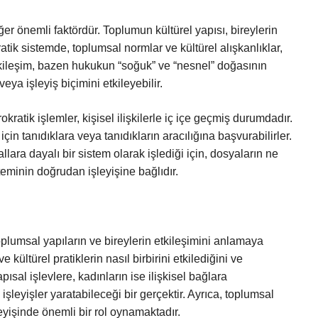
iğer önemli faktördür. Toplumun kültürel yapısı, bireylerin
ratik sistemde, toplumsal normlar ve kültürel alışkanlıklar,
 etkileşim, bazen hukukun “soğuk” ve “nesnel” doğasının
veya işleyiş biçimini etkileyebilir.
ratik işlemler, kişisel ilişkilerle iç içe geçmiş durumdadır.
in tanıdıklara veya tanıdıkların aracılığına başvurabilirler.
lara dayalı bir sistem olarak işlediği için, dosyaların ne
minin doğrudan işleyişine bağlıdır.
toplumsal yapıların ve bireylerin etkileşimini anlamaya
 kültürel pratiklerin nasıl birbirini etkilediğini ve
pısal işlevlere, kadınların ise ilişkisel bağlara
işleyişler yaratabileceği bir gerçektir. Ayrıca, toplumsal
leyişinde önemli bir rol oynamaktadır.