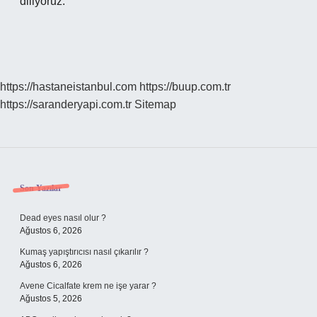
diliyoruz.
https://hastaneistanbul.com
https://buup.com.tr
https://saranderyapi.com.tr
Sitemap
Sidebar
Son Yazılar
Dead eyes nasıl olur ?
Ağustos 6, 2026
Kumaş yapıştırıcısı nasıl çıkarılır ?
Ağustos 6, 2026
Avene Cicalfate krem ne işe yarar ?
Ağustos 5, 2026