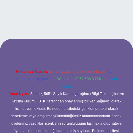
et
https://www.tulipbet.online/
Reklam ve İletişim:
E-mail:
backlinkpaneli@gmail.com
Teams:
forumhizmeti@gmail.com
Whatsapp: 0262 606 0 726
Telegram:
@karabul
Yasal Uyarı:
Sitemiz, 5651 Sayılı Kanun gereğince Bilgi Teknolojileri ve
İletişim Kurumu (BTK) tarafından onaylanmış bir Yer Sağlayıcı olarak
hizmet vermektedir. Bu nedenle, sitedeki içerikleri proaktif olarak
denetleme veya araştırma yükümlülüğümüz bulunmamaktadır. Ancak,
üyelerimiz yazdıkları içeriklerin sorumluluğunu taşımakta olup, siteye
üye olarak bu sorumluluğu kabul etmiş sayılırlar. Bu internet sitesi,