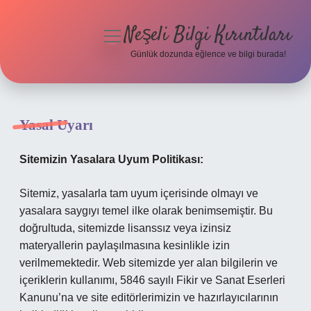
Neşeli Bilgi Kırıntıları
menüyü
aç
Günlük dozunda eğlence ve bilgi burada!
Anasayfa
Gizlilik Politikası
Yasal Uyarı
Yasal Uyarı
Sitemizin Yasalara Uyum Politikası:
Hakkımızda
Sitemiz, yasalarla tam uyum içerisinde olmayı ve
yasalara saygıyı temel ilke olarak benimsemiştir. Bu
doğrultuda, sitemizde lisanssız veya izinsiz
materyallerin paylaşılmasına kesinlikle izin
verilmemektedir. Web sitemizde yer alan bilgilerin ve
içeriklerin kullanımı, 5846 sayılı Fikir ve Sanat Eserleri
Kanunu’na ve site editörlerimizin ve hazırlayıcılarının