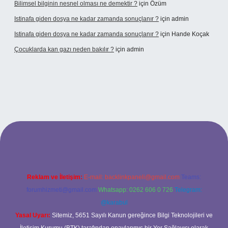
Bilimsel bilginin nesnel olması ne demektir ?
için
Özüm
Istinafa giden dosya ne kadar zamanda sonuçlanır ?
için
admin
Istinafa giden dosya ne kadar zamanda sonuçlanır ?
için
Hande Koçak
Çocuklarda kan gazı neden bakılır ?
için
admin
ltonbet
https://www.tulipbet.online/
Reklam ve İletişim:
E-mail:
backlinkpaneli@gmail.com
Teams:
forumhizmeti@gmail.com
Whatsapp: 0262 606 0 726
Telegram:
@karabul
Yasal Uyarı:
Sitemiz, 5651 Sayılı Kanun gereğince Bilgi Teknolojileri ve