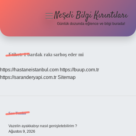
Neşeli Bilgi Kırıntıları
menüyü
aç
Günlük dozunda eğlence ve bilgi burada!
Anasayfa
Gizlilik Politikası
Etiket:
1 bardak rakı sarhoş eder mi
Yasal Uyarı
https://hastaneistanbul.com
https://buup.com.tr
https://saranderyapi.com.tr
Sitemap
Hakkımızda
Sidebar
Son Yazılar
Vazelin ayakkabıyı nasıl genişletebilirim ?
Ağustos 9, 2026