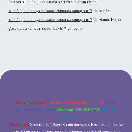
Bilimsel bilginin nesnel olması ne demektir ?
için
Özüm
Istinafa giden dosya ne kadar zamanda sonuçlanır ?
için
admin
Istinafa giden dosya ne kadar zamanda sonuçlanır ?
için
Hande Koçak
Çocuklarda kan gazı neden bakılır ?
için
admin
ltonbet
https://www.tulipbet.online/
Reklam ve İletişim:
E-mail:
backlinkpaneli@gmail.com
Teams:
forumhizmeti@gmail.com
Whatsapp: 0262 606 0 726
Telegram:
@karabul
Yasal Uyarı:
Sitemiz, 5651 Sayılı Kanun gereğince Bilgi Teknolojileri ve