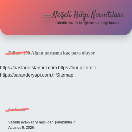
Neşeli Bilgi Kırıntıları
menüyü
aç
Günlük dozunda eğlence ve bilgi burada!
Anasayfa
Gizlilik Politikası
Etiket:
100 Afgan parasına kaç para oluyor
Yasal Uyarı
https://hastaneistanbul.com
https://buup.com.tr
https://saranderyapi.com.tr
Sitemap
Hakkımızda
Sidebar
Son Yazılar
Vazelin ayakkabıyı nasıl genişletebilirim ?
Ağustos 9, 2026