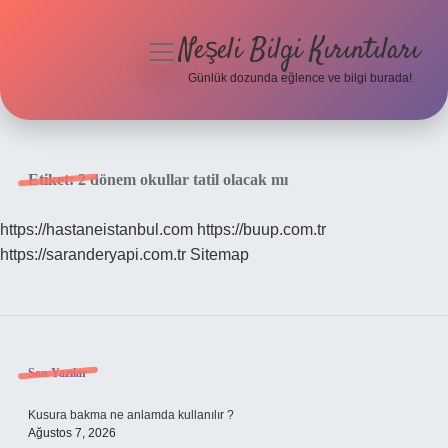
Neşeli Bilgi Kırıntıları
menüyü
aç
Günlük dozunda eğlence ve bilgi burada!
Anasayfa
Gizlilik Politikası
Etiket:
2 dönem okullar tatil olacak mı
Yasal Uyarı
https://hastaneistanbul.com
https://buup.com.tr
https://saranderyapi.com.tr
Sitemap
Hakkımızda
Sidebar
Son Yazılar
Kusura bakma ne anlamda kullanılır ?
Ağustos 7, 2026