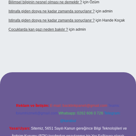
Bilimsel bilginin nesnel olması ne demektir ?
için
Özüm
Istinafa giden dosya ne kadar zamanda sonuçlanır ?
için
admin
Istinafa giden dosya ne kadar zamanda sonuçlanır ?
için
Hande Koçak
Çocuklarda kan gazı neden bakılır ?
için
admin
ltonbet
https://www.tulipbet.online/
Reklam ve İletişim:
E-mail:
backlinkpaneli@gmail.com
Teams:
forumhizmeti@gmail.com
Whatsapp: 0262 606 0 726
Telegram:
@karabul
Yasal Uyarı:
Sitemiz, 5651 Sayılı Kanun gereğince Bilgi Teknolojileri ve