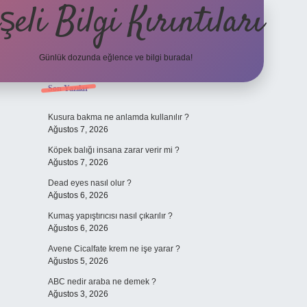
şeli Bilgi Kırıntıları
Günlük dozunda eğlence ve bilgi burada!
Sidebar
Son Yazılar
hiltonbet
htt
Kusura bakma ne anlamda kullanılır ?
Ağustos 7, 2026
Köpek balığı insana zarar verir mi ?
Ağustos 7, 2026
Dead eyes nasıl olur ?
Ağustos 6, 2026
Kumaş yapıştırıcısı nasıl çıkarılır ?
Ağustos 6, 2026
Avene Cicalfate krem ne işe yarar ?
Ağustos 5, 2026
ABC nedir araba ne demek ?
Ağustos 3, 2026