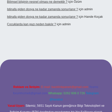
Bilimsel bilginin nesnel olması ne demektir ?
için
Özüm
Istinafa giden dosya ne kadar zamanda sonuçlanır ?
için
admin
Istinafa giden dosya ne kadar zamanda sonuçlanır ?
için
Hande Koçak
Çocuklarda kan gazı neden bakılır ?
için
admin
ltonbet
https://www.tulipbet.online/
Reklam ve İletişim:
E-mail:
backlinkpaneli@gmail.com
Teams:
forumhizmeti@gmail.com
Whatsapp: 0262 606 0 726
Telegram:
@karabul
Yasal Uyarı:
Sitemiz, 5651 Sayılı Kanun gereğince Bilgi Teknolojileri ve