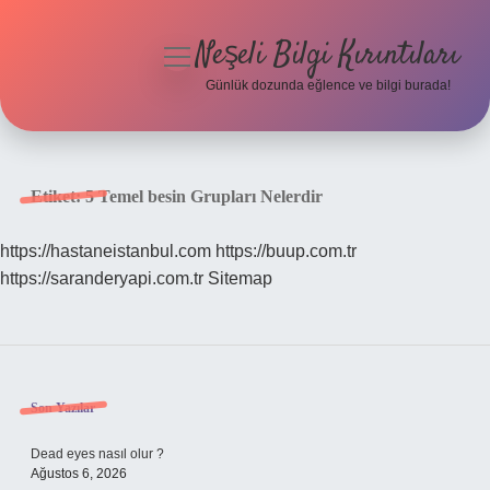
Neşeli Bilgi Kırıntıları
menüyü
aç
Günlük dozunda eğlence ve bilgi burada!
Anasayfa
Gizlilik Politikası
Etiket:
5 Temel besin Grupları Nelerdir
Yasal Uyarı
https://hastaneistanbul.com
https://buup.com.tr
https://saranderyapi.com.tr
Sitemap
Hakkımızda
Sidebar
Son Yazılar
Dead eyes nasıl olur ?
Ağustos 6, 2026