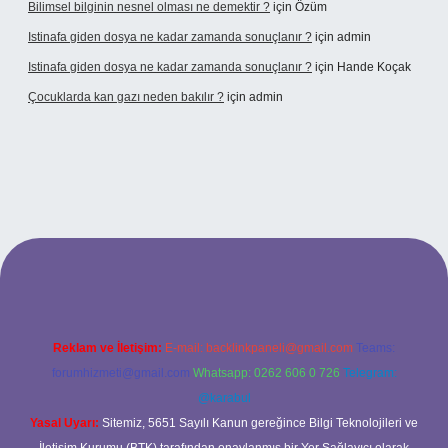
Bilimsel bilginin nesnel olması ne demektir ?
için
Özüm
Istinafa giden dosya ne kadar zamanda sonuçlanır ?
için
admin
Istinafa giden dosya ne kadar zamanda sonuçlanır ?
için
Hande Koçak
Çocuklarda kan gazı neden bakılır ?
için
admin
ltonbet
https://www.tulipbet.online/
Reklam ve İletişim:
E-mail:
backlinkpaneli@gmail.com
Teams:
forumhizmeti@gmail.com
Whatsapp: 0262 606 0 726
Telegram:
@karabul
Yasal Uyarı:
Sitemiz, 5651 Sayılı Kanun gereğince Bilgi Teknolojileri ve