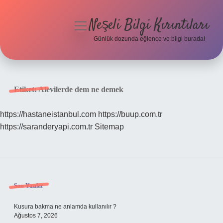
Neşeli Bilgi Kırıntıları
menüyü
aç
Günlük dozunda eğlence ve bilgi burada!
Anasayfa
Gizlilik Politikası
Etiket:
Alevilerde dem ne demek
Yasal Uyarı
https://hastaneistanbul.com
https://buup.com.tr
https://saranderyapi.com.tr
Sitemap
Hakkımızda
Sidebar
Son Yazılar
Kusura bakma ne anlamda kullanılır ?
Ağustos 7, 2026