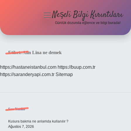
Neşeli Bilgi Kırıntıları
menüyü
aç
Günlük dozunda eğlence ve bilgi burada!
Anasayfa
Gizlilik Politikası
Etiket:
Alin Lina ne demek
Yasal Uyarı
https://hastaneistanbul.com
https://buup.com.tr
https://saranderyapi.com.tr
Sitemap
Hakkımızda
Sidebar
Son Yazılar
Kusura bakma ne anlamda kullanılır ?
Ağustos 7, 2026