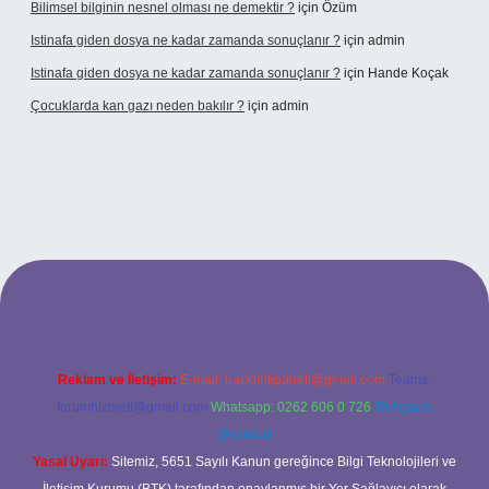
Bilimsel bilginin nesnel olması ne demektir ?
için
Özüm
Istinafa giden dosya ne kadar zamanda sonuçlanır ?
için
admin
Istinafa giden dosya ne kadar zamanda sonuçlanır ?
için
Hande Koçak
Çocuklarda kan gazı neden bakılır ?
için
admin
iltonbet
https://www.tulipbet.online/
Reklam ve İletişim:
E-mail:
backlinkpaneli@gmail.com
Teams:
forumhizmeti@gmail.com
Whatsapp: 0262 606 0 726
Telegram:
@karabul
Yasal Uyarı:
Sitemiz, 5651 Sayılı Kanun gereğince Bilgi Teknolojileri ve