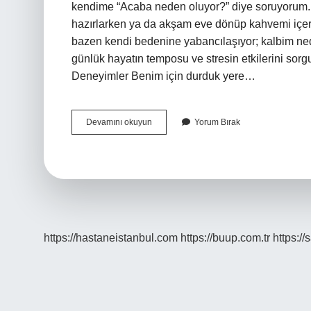
kendime “Acaba neden oluyor?” diye soruyorum. O
hazırlarken ya da akşam eve dönüp kahvemi içerke
bazen kendi bedenine yabancılaşıyor; kalbim ne
günlük hayatın temposu ve stresin etkilerini sor
Deneyimler Benim için durduk yere…
Durduk
Devamını okuyun
Yorum Bırak
yere
çarpıntı
neden
olur
?
https://hastaneistanbul.com
https://buup.com.tr
https:/