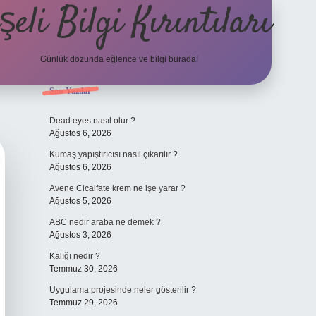
şeli Bilgi Kırıntıları
Günlük dozunda eğlence ve bilgi burada!
Sidebar
Son Yazılar
hiltonbet
http
Dead eyes nasıl olur ?
Ağustos 6, 2026
Kumaş yapıştırıcısı nasıl çıkarılır ?
Ağustos 6, 2026
Avene Cicalfate krem ne işe yarar ?
Ağustos 5, 2026
ABC nedir araba ne demek ?
Ağustos 3, 2026
Kalığı nedir ?
Temmuz 30, 2026
Uygulama projesinde neler gösterilir ?
Temmuz 29, 2026