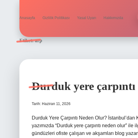
Anasayfa
Gizlilik Politikası
Yasal Uyarı
Hakkımızda
Etiket:
arp
Durduk yere çarpıntı 
Tarih: Haziran 11, 2026
Durduk Yere Çarpıntı Neden Olur? İstanbul’dan Kiş
yazımızda “Durduk yere çarpıntı neden olur” ile ilg
gündüzleri ofiste çalışan ve akşamları blog yazan