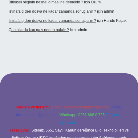
Bilimsel bilginin nesnel olması ne demektir ?
için
Özüm
Istinafa giden dosya ne kadar zamanda sonuçlanır ?
için
admin
Istinafa giden dosya ne kadar zamanda sonuçlanır ?
için
Hande Koçak
Çocuklarda kan gazı neden bakılır ?
için
admin
t.online/
Reklam ve İletişim:
E-mail:
backlinkpaneli@gmail.com
Teams:
forumhizmeti@gmail.com
Whatsapp: 0262 606 0 726
Telegram:
@karabul
Yasal Uyarı:
Sitemiz, 5651 Sayılı Kanun gereğince Bilgi Teknolojileri ve