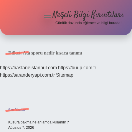
Neşeli Bilgi Kırıntıları
menüyü
aç
Günlük dozunda eğlence ve bilgi burada!
Anasayfa
Gizlilik Politikası
Etiket:
Ata sporu nedir kısaca tanımı
Yasal Uyarı
https://hastaneistanbul.com
https://buup.com.tr
https://saranderyapi.com.tr
Sitemap
Hakkımızda
Sidebar
Son Yazılar
Kusura bakma ne anlamda kullanılır ?
Ağustos 7, 2026