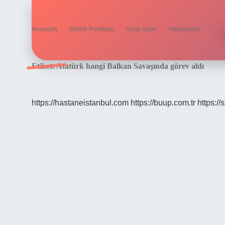
Anasayfa
Gizlilik Politikası
Yasal Uyarı
Hakkımızda
Etiket:
Atatürk hangi Balkan Savaşında görev aldı
https://hastaneistanbul.com
https://buup.com.tr
https:/