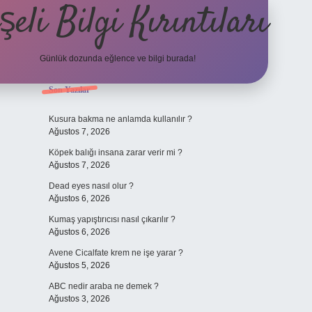
şeli Bilgi Kırıntıları
Günlük dozunda eğlence ve bilgi burada!
Sidebar
Son Yazılar
hiltonbet
http
Kusura bakma ne anlamda kullanılır ?
Ağustos 7, 2026
Köpek balığı insana zarar verir mi ?
Ağustos 7, 2026
Dead eyes nasıl olur ?
Ağustos 6, 2026
Kumaş yapıştırıcısı nasıl çıkarılır ?
Ağustos 6, 2026
Avene Cicalfate krem ne işe yarar ?
Ağustos 5, 2026
ABC nedir araba ne demek ?
Ağustos 3, 2026