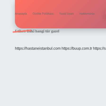
Anasayfa
Gizlilik Politikası
Yasal Uyarı
Hakkımızda
Etiket:
Bâkî hangi tür gazel
https://hastaneistanbul.com
https://buup.com.tr
https:/