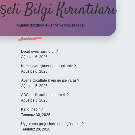
şeli Bilgi Kırıntıları
Günlük dozunda eğlence ve bilgi burada!
Sidebar
Son Yazılar
hiltonbet
http
Dead eyes nasıl olur ?
Ağustos 6, 2026
Kumaş yapıştırıcısı nasıl çıkarılır ?
Ağustos 6, 2026
Avene Cicalfate krem ne işe yarar ?
Ağustos 5, 2026
ABC nedir araba ne demek ?
Ağustos 3, 2026
Kalığı nedir ?
Temmuz 30, 2026
Uygulama projesinde neler gösterilir ?
Temmuz 29, 2026