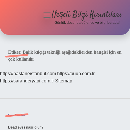
Neşeli Bilgi Kırıntıları
menüyü
aç
Günlük dozunda eğlence ve bilgi burada!
Anasayfa
Gizlilik Politikası
Etiket:
Balık kılçığı tekniği aşağıdakilerden hangisi için en
çok kullanılır
Yasal Uyarı
https://hastaneistanbul.com
https://buup.com.tr
Hakkımızda
https://saranderyapi.com.tr
Sitemap
Sidebar
Son Yazılar
Dead eyes nasıl olur ?