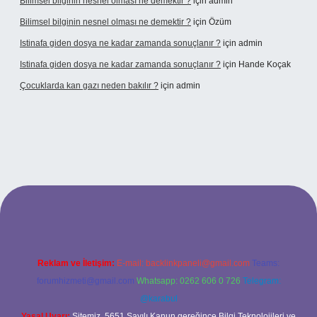
Bilimsel bilginin nesnel olması ne demektir ?
için
admin
Bilimsel bilginin nesnel olması ne demektir ?
için
Özüm
Istinafa giden dosya ne kadar zamanda sonuçlanır ?
için
admin
Istinafa giden dosya ne kadar zamanda sonuçlanır ?
için
Hande Koçak
Çocuklarda kan gazı neden bakılır ?
için
admin
ltonbet
https://www.tulipbet.online/
Reklam ve İletişim:
E-mail:
backlinkpaneli@gmail.com
Teams:
forumhizmeti@gmail.com
Whatsapp: 0262 606 0 726
Telegram:
@karabul
Yasal Uyarı:
Sitemiz, 5651 Sayılı Kanun gereğince Bilgi Teknolojileri ve