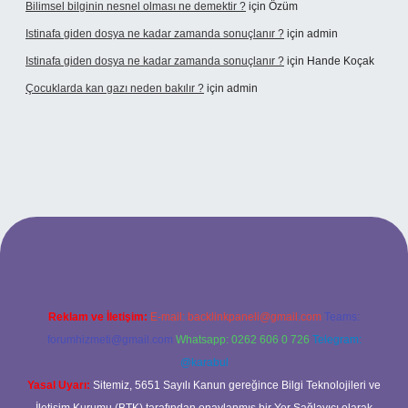
Bilimsel bilginin nesnel olması ne demektir ?
için
Özüm
Istinafa giden dosya ne kadar zamanda sonuçlanır ?
için
admin
Istinafa giden dosya ne kadar zamanda sonuçlanır ?
için
Hande Koçak
Çocuklarda kan gazı neden bakılır ?
için
admin
ltonbet
https://www.tulipbet.online/
Reklam ve İletişim:
E-mail:
backlinkpaneli@gmail.com
Teams:
forumhizmeti@gmail.com
Whatsapp: 0262 606 0 726
Telegram:
@karabul
Yasal Uyarı:
Sitemiz, 5651 Sayılı Kanun gereğince Bilgi Teknolojileri ve