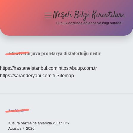
Neşeli Bilgi Kırıntıları
menüyü
aç
Günlük dozunda eğlence ve bilgi burada!
Anasayfa
Gizlilik Politikası
Etiket:
Burjuva proletarya diktatörlüğü nedir
Yasal Uyarı
https://hastaneistanbul.com
https://buup.com.tr
https://saranderyapi.com.tr
Sitemap
Hakkımızda
Sidebar
Son Yazılar
Kusura bakma ne anlamda kullanılır ?
Ağustos 7, 2026