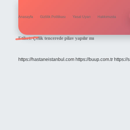
Anasayfa
Gizlilik Politikası
Yasal Uyarı
Hakkımızda
Etiket:
Çelik tencerede pilav yapılır mı
https://hastaneistanbul.com
https://buup.com.tr
https:/