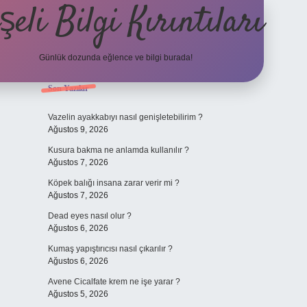
şeli Bilgi Kırıntıları
Günlük dozunda eğlence ve bilgi burada!
Sidebar
Son Yazılar
hiltonbet
https
Vazelin ayakkabıyı nasıl genişletebilirim ?
Ağustos 9, 2026
Kusura bakma ne anlamda kullanılır ?
Ağustos 7, 2026
Köpek balığı insana zarar verir mi ?
Ağustos 7, 2026
Dead eyes nasıl olur ?
Ağustos 6, 2026
Kumaş yapıştırıcısı nasıl çıkarılır ?
Ağustos 6, 2026
Avene Cicalfate krem ne işe yarar ?
Ağustos 5, 2026