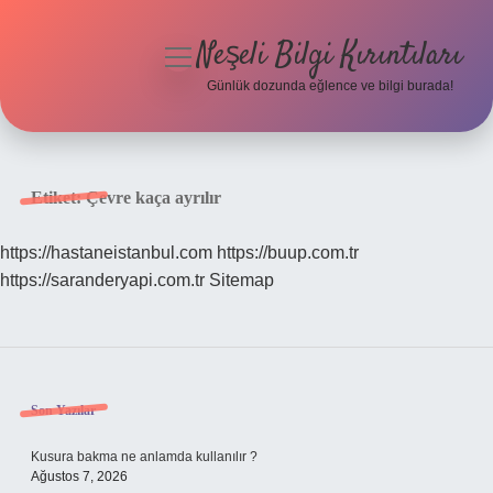
Neşeli Bilgi Kırıntıları
menüyü
aç
Günlük dozunda eğlence ve bilgi burada!
Anasayfa
Gizlilik Politikası
Etiket:
Çevre kaça ayrılır
Yasal Uyarı
https://hastaneistanbul.com
https://buup.com.tr
https://saranderyapi.com.tr
Sitemap
Hakkımızda
Sidebar
Son Yazılar
Kusura bakma ne anlamda kullanılır ?
Ağustos 7, 2026