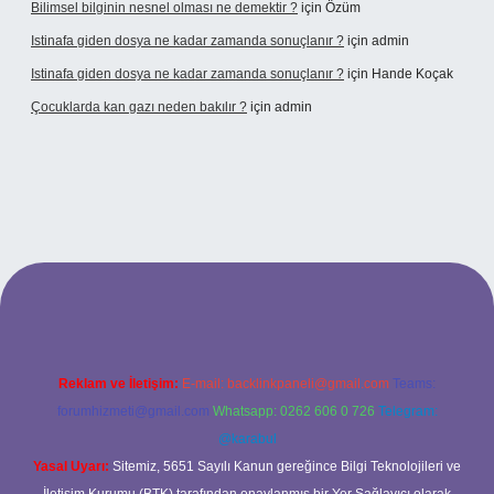
Bilimsel bilginin nesnel olması ne demektir ?
için
Özüm
Istinafa giden dosya ne kadar zamanda sonuçlanır ?
için
admin
Istinafa giden dosya ne kadar zamanda sonuçlanır ?
için
Hande Koçak
Çocuklarda kan gazı neden bakılır ?
için
admin
ltonbet
https://www.tulipbet.online/
Reklam ve İletişim:
E-mail:
backlinkpaneli@gmail.com
Teams:
forumhizmeti@gmail.com
Whatsapp: 0262 606 0 726
Telegram:
@karabul
Yasal Uyarı:
Sitemiz, 5651 Sayılı Kanun gereğince Bilgi Teknolojileri ve