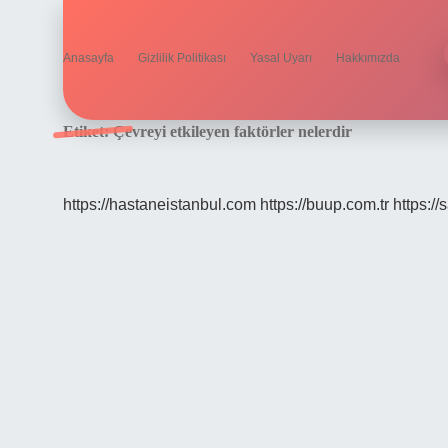
Anasayfa
Gizlilik Politikası
Yasal Uyarı
Hakkımızda
Etiket:
Çevreyi etkileyen faktörler nelerdir
https://hastaneistanbul.com
https://buup.com.tr
https:/