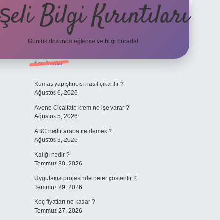
şeli Bilgi Kırıntıları
Günlük dozunda eğlence ve bilgi burada!
Sidebar
Son Yazılar
hiltonbet
https://www.tulipbet.online/
Kumaş yapıştırıcısı nasıl çıkarılır ?
Ağustos 6, 2026
Avene Cicalfate krem ne işe yarar ?
Ağustos 5, 2026
ABC nedir araba ne demek ?
Ağustos 3, 2026
Kalığı nedir ?
Temmuz 30, 2026
Uygulama projesinde neler gösterilir ?
Temmuz 29, 2026
Koç fiyatları ne kadar ?
Temmuz 27, 2026