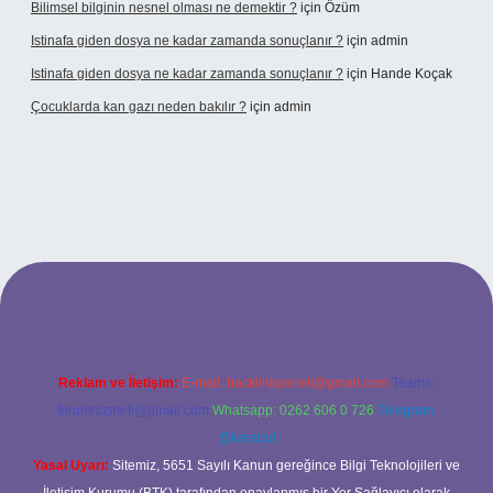
Bilimsel bilginin nesnel olması ne demektir ?
için
Özüm
Istinafa giden dosya ne kadar zamanda sonuçlanır ?
için
admin
Istinafa giden dosya ne kadar zamanda sonuçlanır ?
için
Hande Koçak
Çocuklarda kan gazı neden bakılır ?
için
admin
e/
Reklam ve İletişim:
E-mail:
backlinkpaneli@gmail.com
Teams:
forumhizmeti@gmail.com
Whatsapp: 0262 606 0 726
Telegram:
@karabul
Yasal Uyarı:
Sitemiz, 5651 Sayılı Kanun gereğince Bilgi Teknolojileri ve