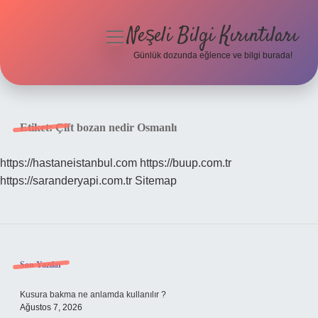
Neşeli Bilgi Kırıntıları
menüyü
aç
Günlük dozunda eğlence ve bilgi burada!
Anasayfa
Gizlilik Politikası
Etiket:
Çift bozan nedir Osmanlı
Yasal Uyarı
https://hastaneistanbul.com
https://buup.com.tr
https://saranderyapi.com.tr
Sitemap
Hakkımızda
Sidebar
Son Yazılar
Kusura bakma ne anlamda kullanılır ?
Ağustos 7, 2026