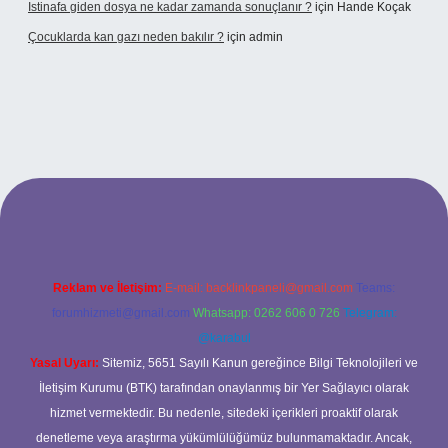
Istinafa giden dosya ne kadar zamanda sonuçlanır ?
için
Hande Koçak
Çocuklarda kan gazı neden bakılır ?
için
admin
tonbet
https://www.tulipbet.online/
Reklam ve İletişim:
E-mail:
backlinkpaneli@gmail.com
Teams:
forumhizmeti@gmail.com
Whatsapp: 0262 606 0 726
Telegram:
@karabul
Yasal Uyarı:
Sitemiz, 5651 Sayılı Kanun gereğince Bilgi Teknolojileri ve
İletişim Kurumu (BTK) tarafından onaylanmış bir Yer Sağlayıcı olarak
hizmet vermektedir. Bu nedenle, sitedeki içerikleri proaktif olarak
denetleme veya araştırma yükümlülüğümüz bulunmamaktadır. Ancak,