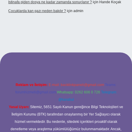
Istinafa giden dosya ne kadar zamanda sonuçlanır ?
için
Hande Koçak
Çocuklarda kan gazı neden bakılır ?
için
admin
onbet
https://www.tulipbet.online/
Reklam ve İletişim:
E-mail:
backlinkpaneli@gmail.com
Teams:
forumhizmeti@gmail.com
Whatsapp: 0262 606 0 726
Telegram:
@karabul
Yasal Uyarı:
Sitemiz, 5651 Sayılı Kanun gereğince Bilgi Teknolojileri ve
İletişim Kurumu (BTK) tarafından onaylanmış bir Yer Sağlayıcı olarak
hizmet vermektedir. Bu nedenle, sitedeki içerikleri proaktif olarak
denetleme veya araştırma yükümlülüğümüz bulunmamaktadır. Ancak,