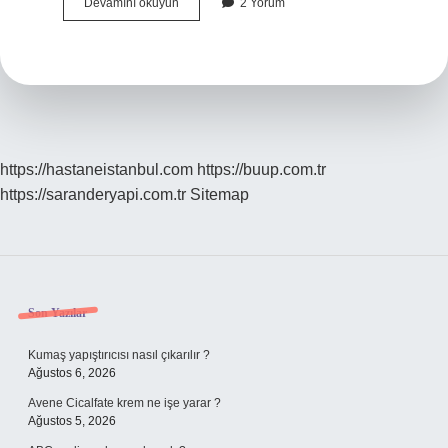
Kargoda
Devamını okuyun
2 Yorum
dosya
ne
demek
?
https://hastaneistanbul.com
https://buup.com.tr
https://saranderyapi.com.tr
Sitemap
Sidebar
Son Yazılar
Kumaş yapıştırıcısı nasıl çıkarılır ?
Ağustos 6, 2026
Avene Cicalfate krem ne işe yarar ?
Ağustos 5, 2026