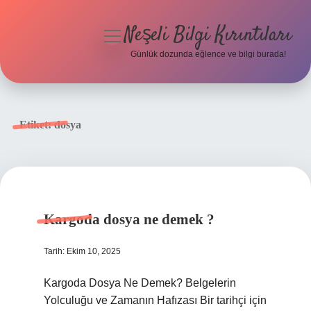
Neşeli Bilgi Kırıntıları
menüyü
aç
Günlük dozunda eğlence ve bilgi burada!
Anasayfa
Gizlilik Politikası
Etiket:
dosya
Yasal Uyarı
Hakkımızda
Kargoda dosya ne demek ?
Tarih: Ekim 10, 2025
Kargoda Dosya Ne Demek? Belgelerin
Yolculuğu ve Zamanın Hafızası Bir tarihçi için