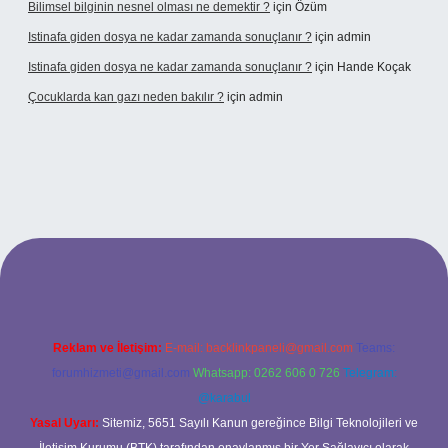
Bilimsel bilginin nesnel olması ne demektir ?
için
Özüm
Istinafa giden dosya ne kadar zamanda sonuçlanır ?
için
admin
Istinafa giden dosya ne kadar zamanda sonuçlanır ?
için
Hande Koçak
Çocuklarda kan gazı neden bakılır ?
için
admin
ltonbet
https://www.tulipbet.online/
Reklam ve İletişim:
E-mail:
backlinkpaneli@gmail.com
Teams:
forumhizmeti@gmail.com
Whatsapp: 0262 606 0 726
Telegram:
@karabul
Yasal Uyarı:
Sitemiz, 5651 Sayılı Kanun gereğince Bilgi Teknolojileri ve