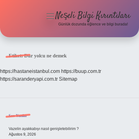
Neşeli Bilgi Kırıntıları
menüyü
aç
Günlük dozunda eğlence ve bilgi burada!
Anasayfa
Gizlilik Politikası
Etiket:
Dur yolcu ne demek
Yasal Uyarı
https://hastaneistanbul.com
https://buup.com.tr
https://saranderyapi.com.tr
Sitemap
Hakkımızda
Sidebar
Son Yazılar
Vazelin ayakkabıyı nasıl genişletebilirim ?
Ağustos 9, 2026