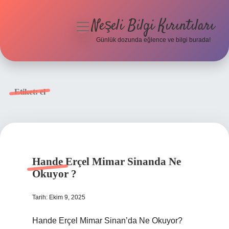
Neşeli Bilgi Kırıntıları
menüyü
aç
Günlük dozunda eğlence ve bilgi burada!
Anasayfa
Gizlilik Politikası
Etiket:
el
Yasal Uyarı
Hakkımızda
Hande Erçel Mimar Sinanda Ne
Okuyor ?
Tarih: Ekim 9, 2025
Hande Erçel Mimar Sinan’da Ne Okuyor?