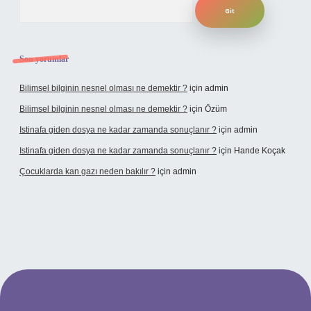
Son yorumlar
Bilimsel bilginin nesnel olması ne demektir ?
için
admin
Bilimsel bilginin nesnel olması ne demektir ?
için
Özüm
Istinafa giden dosya ne kadar zamanda sonuçlanır ?
için
admin
Istinafa giden dosya ne kadar zamanda sonuçlanır ?
için
Hande Koçak
Çocuklarda kan gazı neden bakılır ?
için
admin
nbet
https://www.tulipbet.online/