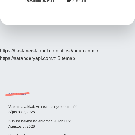
Hande
Devamını okuyun
2 Yorum
Erçel
Mimar
Sinanda
Ne
Okuyor
?
https://hastaneistanbul.com
https://buup.com.tr
https://saranderyapi.com.tr
Sitemap
Sidebar
Son Yazılar
Vazelin ayakkabıyı nasıl genişletebilirim ?
Ağustos 9, 2026
Kusura bakma ne anlamda kullanılır ?
Ağustos 7, 2026