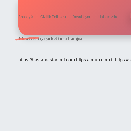
Anasayfa
Gizlilik Politikası
Yasal Uyarı
Hakkımızda
Etiket:
En iyi şirket türü hangisi
https://hastaneistanbul.com
https://buup.com.tr
https:/