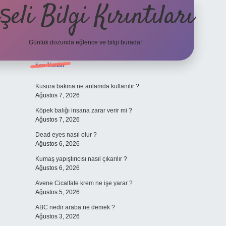
şeli Bilgi Kırıntıları
Günlük dozunda eğlence ve bilgi burada!
Sidebar
Son Yazılar
hiltonbet
https
Kusura bakma ne anlamda kullanılır ?
Ağustos 7, 2026
Köpek balığı insana zarar verir mi ?
Ağustos 7, 2026
Dead eyes nasıl olur ?
Ağustos 6, 2026
Kumaş yapıştırıcısı nasıl çıkarılır ?
Ağustos 6, 2026
Avene Cicalfate krem ne işe yarar ?
Ağustos 5, 2026
ABC nedir araba ne demek ?
Ağustos 3, 2026