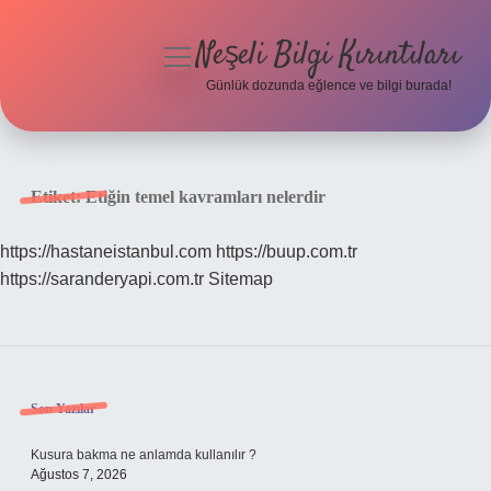
Neşeli Bilgi Kırıntıları
menüyü
aç
Günlük dozunda eğlence ve bilgi burada!
Anasayfa
Gizlilik Politikası
Etiket:
Etiğin temel kavramları nelerdir
Yasal Uyarı
https://hastaneistanbul.com
https://buup.com.tr
https://saranderyapi.com.tr
Sitemap
Hakkımızda
Sidebar
Son Yazılar
Kusura bakma ne anlamda kullanılır ?
Ağustos 7, 2026