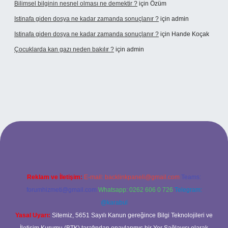
Bilimsel bilginin nesnel olması ne demektir ?
için
Özüm
Istinafa giden dosya ne kadar zamanda sonuçlanır ?
için
admin
Istinafa giden dosya ne kadar zamanda sonuçlanır ?
için
Hande Koçak
Çocuklarda kan gazı neden bakılır ?
için
admin
ltonbet
https://www.tulipbet.online/
Reklam ve İletişim:
E-mail:
backlinkpaneli@gmail.com
Teams:
forumhizmeti@gmail.com
Whatsapp: 0262 606 0 726
Telegram:
@karabul
Yasal Uyarı:
Sitemiz, 5651 Sayılı Kanun gereğince Bilgi Teknolojileri ve