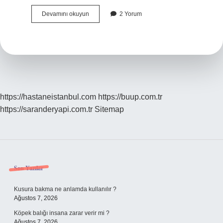
Hacılar
Devamını okuyun
2 Yorum
Arkeoloji
hangi
şehirde
?
https://hastaneistanbul.com
https://buup.com.tr
https://saranderyapi.com.tr
Sitemap
Sidebar
Son Yazılar
Kusura bakma ne anlamda kullanılır ?
Ağustos 7, 2026
Köpek balığı insana zarar verir mi ?
Ağustos 7, 2026