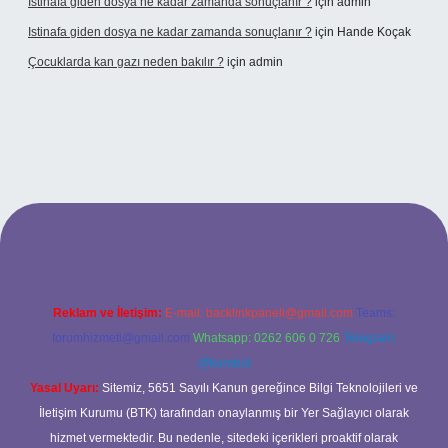
Istinafa giden dosya ne kadar zamanda sonuçlanır ?
için
admin
Istinafa giden dosya ne kadar zamanda sonuçlanır ?
için
Hande Koçak
Çocuklarda kan gazı neden bakılır ?
için
admin
onbet
https://www.tulipbet.online/
Reklam ve İletişim:
E-mail:
backlinkpaneli@gmail.com
Teams:
forumhizmeti@gmail.com
Whatsapp: 0262 606 0 726
Telegram:
@karabul
Yasal Uyarı:
Sitemiz, 5651 Sayılı Kanun gereğince Bilgi Teknolojileri ve
İletişim Kurumu (BTK) tarafından onaylanmış bir Yer Sağlayıcı olarak
hizmet vermektedir. Bu nedenle, sitedeki içerikleri proaktif olarak