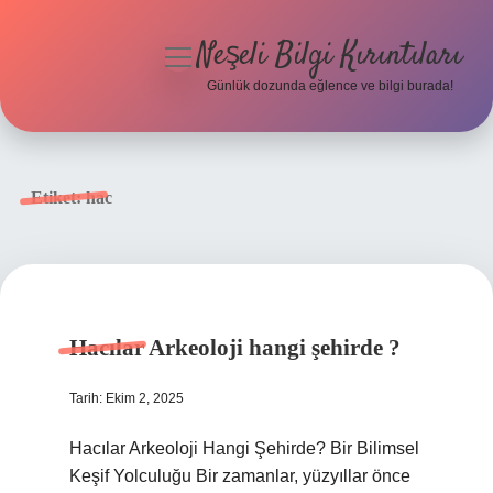
Neşeli Bilgi Kırıntıları
menüyü
aç
Günlük dozunda eğlence ve bilgi burada!
Anasayfa
Gizlilik Politikası
Etiket:
hac
Yasal Uyarı
Hakkımızda
Hacılar Arkeoloji hangi şehirde ?
Tarih: Ekim 2, 2025
Hacılar Arkeoloji Hangi Şehirde? Bir Bilimsel
Keşif Yolculuğu Bir zamanlar, yüzyıllar önce