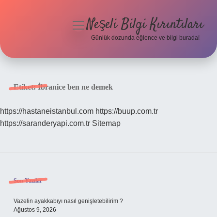
Neşeli Bilgi Kırıntıları
menüyü
aç
Günlük dozunda eğlence ve bilgi burada!
Anasayfa
Gizlilik Politikası
Etiket:
İbranice ben ne demek
Yasal Uyarı
https://hastaneistanbul.com
https://buup.com.tr
https://saranderyapi.com.tr
Sitemap
Hakkımızda
Sidebar
Son Yazılar
Vazelin ayakkabıyı nasıl genişletebilirim ?
Ağustos 9, 2026