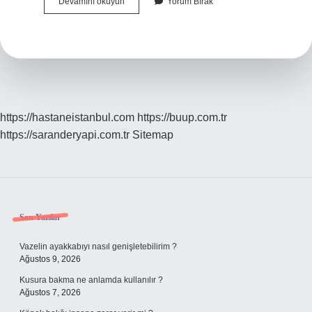
Büyük
Devamını okuyun
Yorum Bırak
çatal
kahvaltıda
ne
için
kullanılır
?
https://hastaneistanbul.com
https://buup.com.tr
https://saranderyapi.com.tr
Sitemap
Sidebar
Son Yazılar
Vazelin ayakkabıyı nasıl genişletebilirim ?
Ağustos 9, 2026
Kusura bakma ne anlamda kullanılır ?
Ağustos 7, 2026