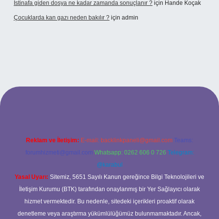
Istinafa giden dosya ne kadar zamanda sonuçlanır ?
için
Hande Koçak
Çocuklarda kan gazı neden bakılır ?
için
admin
tonbet
https://www.tulipbet.online/
Reklam ve İletişim:
E-mail:
backlinkpaneli@gmail.com
Teams:
forumhizmeti@gmail.com
Whatsapp: 0262 606 0 726
Telegram:
@karabul
Yasal Uyarı:
Sitemiz, 5651 Sayılı Kanun gereğince Bilgi Teknolojileri ve
İletişim Kurumu (BTK) tarafından onaylanmış bir Yer Sağlayıcı olarak
hizmet vermektedir. Bu nedenle, sitedeki içerikleri proaktif olarak
denetleme veya araştırma yükümlülüğümüz bulunmamaktadır. Ancak,