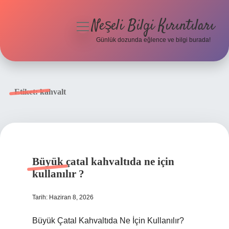
Neşeli Bilgi Kırıntıları
menüyü
aç
Günlük dozunda eğlence ve bilgi burada!
Anasayfa
Gizlilik Politikası
Etiket:
kahvalt
Yasal Uyarı
Hakkımızda
Büyük çatal kahvaltıda ne için
kullanılır ?
Tarih: Haziran 8, 2026
Büyük Çatal Kahvaltıda Ne İçin Kullanılır?