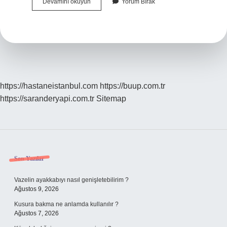
Hangi
Devamını okuyun
Yorum Bırak
kuşların
eti
helaldir
?
https://hastaneistanbul.com
https://buup.com.tr
https://saranderyapi.com.tr
Sitemap
Sidebar
Son Yazılar
Vazelin ayakkabıyı nasıl genişletebilirim ?
Ağustos 9, 2026
Kusura bakma ne anlamda kullanılır ?
Ağustos 7, 2026