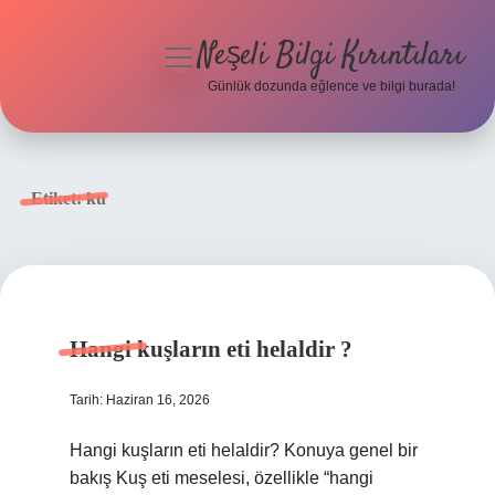
Neşeli Bilgi Kırıntıları
menüyü
aç
Günlük dozunda eğlence ve bilgi burada!
Anasayfa
Gizlilik Politikası
Etiket:
ku
Yasal Uyarı
Hakkımızda
Hangi kuşların eti helaldir ?
Tarih: Haziran 16, 2026
Hangi kuşların eti helaldir? Konuya genel bir
bakış Kuş eti meselesi, özellikle “hangi