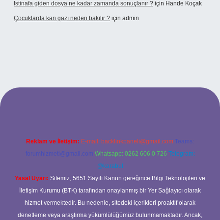
Istinafa giden dosya ne kadar zamanda sonuçlanır ?
için
Hande Koçak
Çocuklarda kan gazı neden bakılır ?
için
admin
onbet
https://www.tulipbet.online/
Reklam ve İletişim:
E-mail:
backlinkpaneli@gmail.com
Teams:
forumhizmeti@gmail.com
Whatsapp: 0262 606 0 726
Telegram:
@karabul
Yasal Uyarı:
Sitemiz, 5651 Sayılı Kanun gereğince Bilgi Teknolojileri ve
İletişim Kurumu (BTK) tarafından onaylanmış bir Yer Sağlayıcı olarak
hizmet vermektedir. Bu nedenle, sitedeki içerikleri proaktif olarak
denetleme veya araştırma yükümlülüğümüz bulunmamaktadır. Ancak,