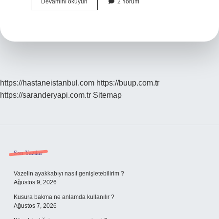
Altın
Devamını okuyun
2 Yorum
Kurbağa
zehirli
mi
?
https://hastaneistanbul.com
https://buup.com.tr
https://saranderyapi.com.tr
Sitemap
Sidebar
Son Yazılar
Vazelin ayakkabıyı nasıl genişletebilirim ?
Ağustos 9, 2026
Kusura bakma ne anlamda kullanılır ?
Ağustos 7, 2026