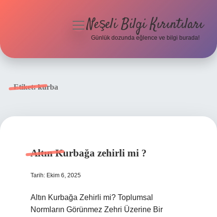
Neşeli Bilgi Kırıntıları
menüyü
aç
Günlük dozunda eğlence ve bilgi burada!
Anasayfa
Gizlilik Politikası
Etiket:
kurba
Yasal Uyarı
Hakkımızda
Altın Kurbağa zehirli mi ?
Tarih: Ekim 6, 2025
Altın Kurbağa Zehirli mi? Toplumsal
Normların Görünmez Zehri Üzerine Bir