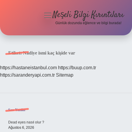
Neşeli Bilgi Kırıntıları
menüyü
aç
Günlük dozunda eğlence ve bilgi burada!
Anasayfa
Gizlilik Politikası
Etiket:
Nadiye ismi kaç kişide var
Yasal Uyarı
https://hastaneistanbul.com
https://buup.com.tr
https://saranderyapi.com.tr
Sitemap
Hakkımızda
Sidebar
Son Yazılar
Dead eyes nasıl olur ?
Ağustos 6, 2026