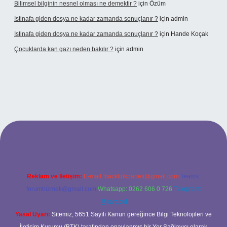
Bilimsel bilginin nesnel olması ne demektir ?
için
Özüm
Istinafa giden dosya ne kadar zamanda sonuçlanır ?
için
admin
Istinafa giden dosya ne kadar zamanda sonuçlanır ?
için
Hande Koçak
Çocuklarda kan gazı neden bakılır ?
için
admin
ltonbet
https://www.tulipbet.online/
Reklam ve İletişim:
E-mail:
backlinkpaneli@gmail.com
Teams:
forumhizmeti@gmail.com
Whatsapp: 0262 606 0 726
Telegram:
@karabul
Yasal Uyarı:
Sitemiz, 5651 Sayılı Kanun gereğince Bilgi Teknolojileri ve