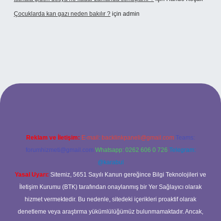
Çocuklarda kan gazı neden bakılır ?
için
admin
et
https://www.tulipbet.online/
Reklam ve İletişim:
E-mail:
backlinkpaneli@gmail.com
Teams:
forumhizmeti@gmail.com
Whatsapp: 0262 606 0 726
Telegram:
@karabul
Yasal Uyarı:
Sitemiz, 5651 Sayılı Kanun gereğince Bilgi Teknolojileri ve
İletişim Kurumu (BTK) tarafından onaylanmış bir Yer Sağlayıcı olarak
hizmet vermektedir. Bu nedenle, sitedeki içerikleri proaktif olarak
denetleme veya araştırma yükümlülüğümüz bulunmamaktadır. Ancak,