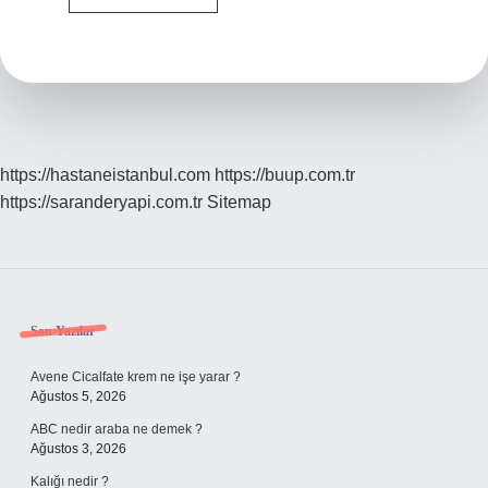
kalmak
ne
demek
?
https://hastaneistanbul.com
https://buup.com.tr
https://saranderyapi.com.tr
Sitemap
Sidebar
Son Yazılar
Avene Cicalfate krem ne işe yarar ?
Ağustos 5, 2026
ABC nedir araba ne demek ?
Ağustos 3, 2026
Kalığı nedir ?