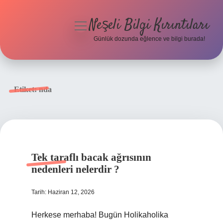
Neşeli Bilgi Kırıntıları
menüyü
aç
Günlük dozunda eğlence ve bilgi burada!
Anasayfa
Gizlilik Politikası
Etiket:
nda
Yasal Uyarı
Hakkımızda
Tek taraflı bacak ağrısının
nedenleri nelerdir ?
Tarih: Haziran 12, 2026
Herkese merhaba! Bugün Holikaholika