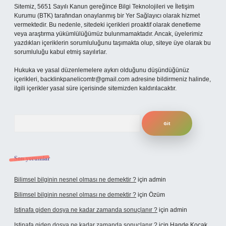
Sitemiz, 5651 Sayılı Kanun gereğince Bilgi Teknolojileri ve İletişim
Kurumu (BTK) tarafından onaylanmış bir Yer Sağlayıcı olarak hizmet
vermektedir. Bu nedenle, sitedeki içerikleri proaktif olarak denetleme
veya araştırma yükümlülüğümüz bulunmamaktadır. Ancak, üyelerimiz
yazdıkları içeriklerin sorumluluğunu taşımakta olup, siteye üye olarak bu
sorumluluğu kabul etmiş sayılırlar.
Hukuka ve yasal düzenlemelere aykırı olduğunu düşündüğünüz
içerikleri,
backlinkpanelicomtr@gmail.com
adresine bildirmeniz halinde,
ilgili içerikler yasal süre içerisinde sitemizden kaldırılacaktır.
Arama
Son yorumlar
Bilimsel bilginin nesnel olması ne demektir ?
için
admin
Bilimsel bilginin nesnel olması ne demektir ?
için
Özüm
Istinafa giden dosya ne kadar zamanda sonuçlanır ?
için
admin
Istinafa giden dosya ne kadar zamanda sonuçlanır ?
için
Hande Koçak