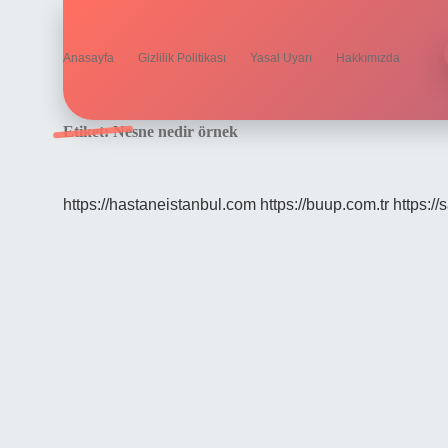
Anasayfa
Gizlilik Politikası
Yasal Uyarı
Hakkımızda
Etiket:
Nesne nedir örnek
https://hastaneistanbul.com
https://buup.com.tr
https:/