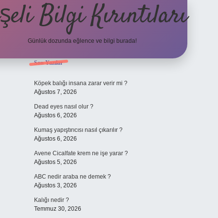
şeli Bilgi Kırıntıları
Günlük dozunda eğlence ve bilgi burada!
Sidebar
Son Yazılar
hiltonbet
https://www.tulipbet.onlin
Köpek balığı insana zarar verir mi ?
Ağustos 7, 2026
Dead eyes nasıl olur ?
Ağustos 6, 2026
Kumaş yapıştırıcısı nasıl çıkarılır ?
Ağustos 6, 2026
Avene Cicalfate krem ne işe yarar ?
Ağustos 5, 2026
ABC nedir araba ne demek ?
Ağustos 3, 2026
Kalığı nedir ?
Temmuz 30, 2026