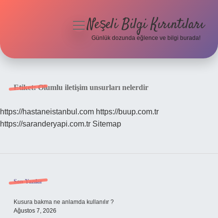
Neşeli Bilgi Kırıntıları
menüyü
aç
Günlük dozunda eğlence ve bilgi burada!
Anasayfa
Gizlilik Politikası
Etiket:
Olumlu iletişim unsurları nelerdir
Yasal Uyarı
https://hastaneistanbul.com
https://buup.com.tr
https://saranderyapi.com.tr
Sitemap
Hakkımızda
Sidebar
Son Yazılar
Kusura bakma ne anlamda kullanılır ?
Ağustos 7, 2026