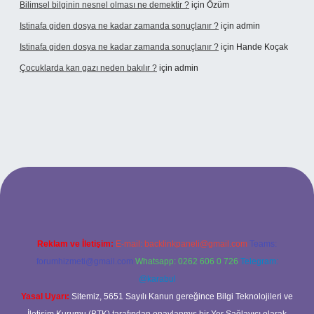
Bilimsel bilginin nesnel olması ne demektir ?
için
Özüm
Istinafa giden dosya ne kadar zamanda sonuçlanır ?
için
admin
Istinafa giden dosya ne kadar zamanda sonuçlanır ?
için
Hande Koçak
Çocuklarda kan gazı neden bakılır ?
için
admin
Reklam ve İletişim:
E-mail:
backlinkpaneli@gmail.com
Teams:
forumhizmeti@gmail.com
Whatsapp: 0262 606 0 726
Telegram:
@karabul
Yasal Uyarı:
Sitemiz, 5651 Sayılı Kanun gereğince Bilgi Teknolojileri ve