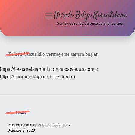
Neşeli Bilgi Kırıntıları
menüyü
aç
Günlük dozunda eğlence ve bilgi burada!
Anasayfa
Gizlilik Politikası
Etiket:
Vücut kilo vermeye ne zaman başlar
Yasal Uyarı
https://hastaneistanbul.com
https://buup.com.tr
https://saranderyapi.com.tr
Sitemap
Hakkımızda
Sidebar
Son Yazılar
Kusura bakma ne anlamda kullanılır ?
Ağustos 7, 2026