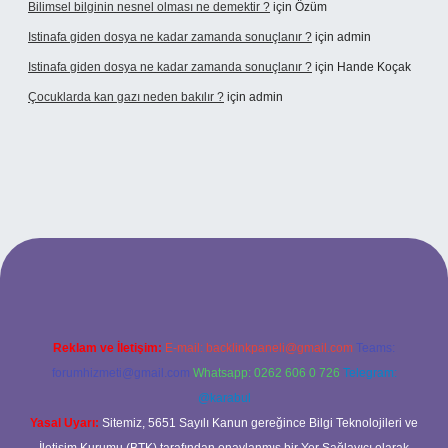
Bilimsel bilginin nesnel olması ne demektir ?
için
Özüm
Istinafa giden dosya ne kadar zamanda sonuçlanır ?
için
admin
Istinafa giden dosya ne kadar zamanda sonuçlanır ?
için
Hande Koçak
Çocuklarda kan gazı neden bakılır ?
için
admin
ltonbet
https://www.tulipbet.online/
Reklam ve İletişim:
E-mail:
backlinkpaneli@gmail.com
Teams:
forumhizmeti@gmail.com
Whatsapp: 0262 606 0 726
Telegram:
@karabul
Yasal Uyarı:
Sitemiz, 5651 Sayılı Kanun gereğince Bilgi Teknolojileri ve