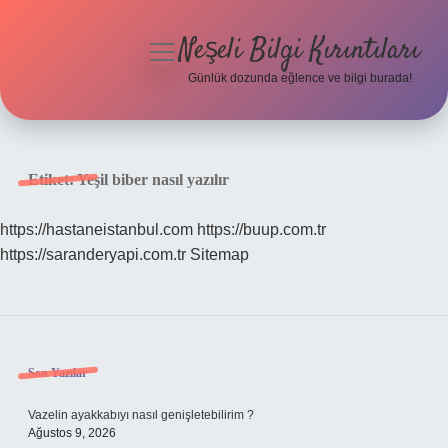
Neşeli Bilgi Kırıntıları
menüyü
aç
Günlük dozunda eğlence ve bilgi burada!
Anasayfa
Gizlilik Politikası
Etiket:
Yeşil biber nasıl yazılır
Yasal Uyarı
https://hastaneistanbul.com
https://buup.com.tr
https://saranderyapi.com.tr
Sitemap
Hakkımızda
Sidebar
Son Yazılar
Vazelin ayakkabıyı nasıl genişletebilirim ?
Ağustos 9, 2026