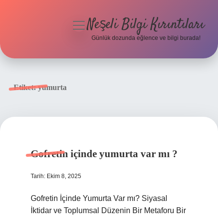
Neşeli Bilgi Kırıntıları
menüyü
aç
Günlük dozunda eğlence ve bilgi burada!
Anasayfa
Gizlilik Politikası
Etiket:
yumurta
Yasal Uyarı
Hakkımızda
Gofretin içinde yumurta var mı ?
Tarih: Ekim 8, 2025
Gofretin İçinde Yumurta Var mı? Siyasal
İktidar ve Toplumsal Düzenin Bir Metaforu Bir