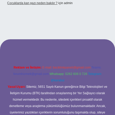
Çocuklarda kan gazı neden bakılır ?
için
admin
onbet
https://www.tulipbet.online/
Reklam ve İletişim:
E-mail:
backlinkpaneli@gmail.com
Teams:
forumhizmeti@gmail.com
Whatsapp: 0262 606 0 726
Telegram:
@karabul
Yasal Uyarı:
Sitemiz, 5651 Sayılı Kanun gereğince Bilgi Teknolojileri ve
İletişim Kurumu (BTK) tarafından onaylanmış bir Yer Sağlayıcı olarak
hizmet vermektedir. Bu nedenle, sitedeki içerikleri proaktif olarak
denetleme veya araştırma yükümlülüğümüz bulunmamaktadır. Ancak,
üyelerimiz yazdıkları içeriklerin sorumluluğunu taşımakta olup, siteye