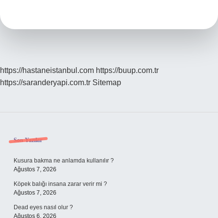
yumurta
var
mı
?
https://hastaneistanbul.com
https://buup.com.tr
https://saranderyapi.com.tr
Sitemap
Sidebar
Son Yazılar
Kusura bakma ne anlamda kullanılır ?
Ağustos 7, 2026
Köpek balığı insana zarar verir mi ?
Ağustos 7, 2026
Dead eyes nasıl olur ?
Ağustos 6, 2026