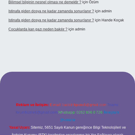
Bilimsel bilginin nesnel olması ne demektir ?
için
Özüm
Istinafa giden dosya ne kadar zamanda sonuçlanır ?
için
admin
Istinafa giden dosya ne kadar zamanda sonuçlanır ?
için
Hande Koçak
Çocuklarda kan gazı neden bakılır ?
için
admin
ltonbet
https://www.tulipbet.online/
Reklam ve İletişim:
E-mail:
backlinkpaneli@gmail.com
Teams:
forumhizmeti@gmail.com
Whatsapp: 0262 606 0 726
Telegram:
@karabul
Yasal Uyarı:
Sitemiz, 5651 Sayılı Kanun gereğince Bilgi Teknolojileri ve