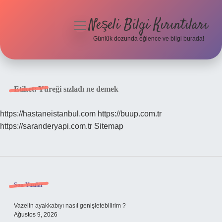
Neşeli Bilgi Kırıntıları
menüyü
aç
Günlük dozunda eğlence ve bilgi burada!
Anasayfa
Gizlilik Politikası
Etiket:
Yüreği sızladı ne demek
Yasal Uyarı
https://hastaneistanbul.com
https://buup.com.tr
https://saranderyapi.com.tr
Sitemap
Hakkımızda
Sidebar
Son Yazılar
Vazelin ayakkabıyı nasıl genişletebilirim ?
Ağustos 9, 2026