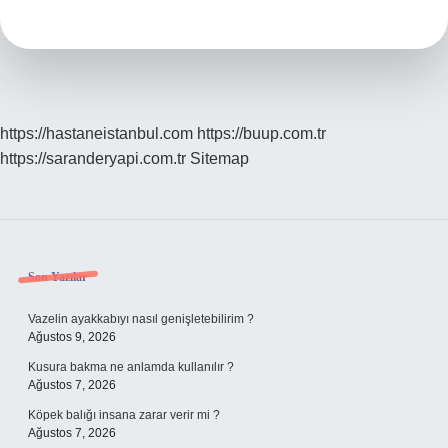
https://hastaneistanbul.com
https://buup.com.tr
https://saranderyapi.com.tr
Sitemap
Sidebar
Son Yazılar
Vazelin ayakkabıyı nasıl genişletebilirim ?
Ağustos 9, 2026
Kusura bakma ne anlamda kullanılır ?
Ağustos 7, 2026
Köpek balığı insana zarar verir mi ?
Ağustos 7, 2026