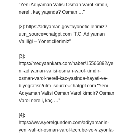
“Yeni Adıyaman Valisi Osman Varol kimdir,
nereli, kaç yaşında? Osman …”
[2]: https://adiyaman.gov.tr/yoneticilerimiz?
utm_source=chatgpt.com “T.C. Adıyaman
Valiliği – Yöneticilerimiz”
[3]:
https://medyaankara.com/haber/15566892/ye
ni-adiyaman-valisi-osman-varol-kimdir-
osman-varol-nereli-kac-yasinda-hayati-ve-
biyografisi?utm_source=chatgpt.com “Yeni
Adıyaman Valisi Osman Varol kimdir? Osman
Varol nereli, kaç …”
[4]:
https://www.yerelgundem.com/adiyamanin-
yeni-vali-dr-osman-varol-tecrube-ve-vizyonla-