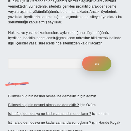
Kurumu (BTK) tarafından onaylanmış bir Yer Sağlayıcı olarak hizmet
vermektedir. Bu nedenle, sitedeki içerikleri proaktif olarak denetleme
veya araştırma yükümlülüğümüz bulunmamaktadır. Ancak, üyelerimiz
yazdıkları içeriklerin sorumluluğunu taşımakta olup, siteye üye olarak bu
sorumluluğu kabul etmiş sayılırlar.
Hukuka ve yasal düzenlemelere aykırı olduğunu düşündüğünüz
içerikleri,
backlinkpanelicomtr@gmail.com
adresine bildirmeniz halinde,
ilgili içerikler yasal süre içerisinde sitemizden kaldırılacaktır.
Arama
Son yorumlar
Bilimsel bilginin nesnel olması ne demektir ?
için
admin
Bilimsel bilginin nesnel olması ne demektir ?
için
Özüm
Istinafa giden dosya ne kadar zamanda sonuçlanır ?
için
admin
Istinafa giden dosya ne kadar zamanda sonuçlanır ?
için
Hande Koçak