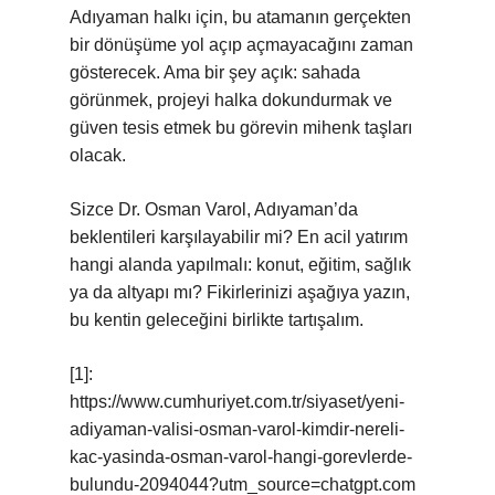
Adıyaman halkı için, bu atamanın gerçekten
bir dönüşüme yol açıp açmayacağını zaman
gösterecek. Ama bir şey açık: sahada
görünmek, projeyi halka dokundurmak ve
güven tesis etmek bu görevin mihenk taşları
olacak.
Sizce Dr. Osman Varol, Adıyaman’da
beklentileri karşılayabilir mi? En acil yatırım
hangi alanda yapılmalı: konut, eğitim, sağlık
ya da altyapı mı? Fikirlerinizi aşağıya yazın,
bu kentin geleceğini birlikte tartışalım.
[1]:
https://www.cumhuriyet.com.tr/siyaset/yeni-
adiyaman-valisi-osman-varol-kimdir-nereli-
kac-yasinda-osman-varol-hangi-gorevlerde-
bulundu-2094044?utm_source=chatgpt.com