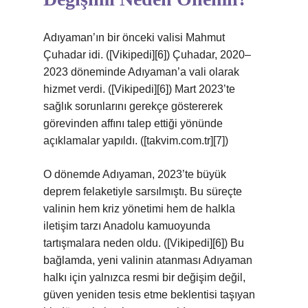
Adıyaman’ın bir önceki valisi Mahmut
Çuhadar idi. ([Vikipedi][6]) Çuhadar, 2020–
2023 döneminde Adıyaman’a vali olarak
hizmet verdi. ([Vikipedi][6]) Mart 2023’te
sağlık sorunlarını gerekçe göstererek
görevinden affını talep ettiği yönünde
açıklamalar yapıldı. ([takvim.com.tr][7])
O dönemde Adıyaman, 2023’te büyük
deprem felaketiyle sarsılmıştı. Bu süreçte
valinin hem kriz yönetimi hem de halkla
iletişim tarzı Anadolu kamuoyunda
tartışmalara neden oldu. ([Vikipedi][6]) Bu
bağlamda, yeni valinin atanması Adıyaman
halkı için yalnızca resmi bir değişim değil,
güven yeniden tesis etme beklentisi taşıyan