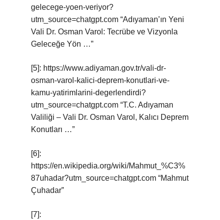
gelecege-yoen-veriyor?
utm_source=chatgpt.com “Adıyaman’ın Yeni
Vali Dr. Osman Varol: Tecrübe ve Vizyonla
Geleceğe Yön …”
[5]: https://www.adiyaman.gov.tr/vali-dr-
osman-varol-kalici-deprem-konutlari-ve-
kamu-yatirimlarini-degerlendirdi?
utm_source=chatgpt.com “T.C. Adıyaman
Valiliği – Vali Dr. Osman Varol, Kalıcı Deprem
Konutları …”
[6]:
https://en.wikipedia.org/wiki/Mahmut_%C3%
87uhadar?utm_source=chatgpt.com “Mahmut
Çuhadar”
[7]: