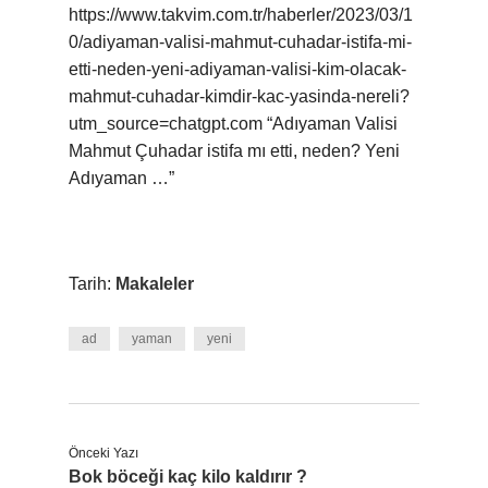
https://www.takvim.com.tr/haberler/2023/03/1
0/adiyaman-valisi-mahmut-cuhadar-istifa-mi-
etti-neden-yeni-adiyaman-valisi-kim-olacak-
mahmut-cuhadar-kimdir-kac-yasinda-nereli?
utm_source=chatgpt.com “Adıyaman Valisi
Mahmut Çuhadar istifa mı etti, neden? Yeni
Adıyaman …”
Tarih:
Makaleler
ad
yaman
yeni
Önceki Yazı
Bok böceği kaç kilo kaldırır ?