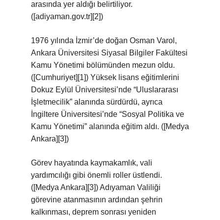
arasında yer aldığı belirtiliyor.
([adiyaman.gov.tr][2])
1976 yılında İzmir’de doğan Osman Varol,
Ankara Üniversitesi Siyasal Bilgiler Fakültesi
Kamu Yönetimi bölümünden mezun oldu.
([Cumhuriyet][1]) Yüksek lisans eğitimlerini
Dokuz Eylül Üniversitesi’nde “Uluslararası
İşletmecilik” alanında sürdürdü, ayrıca
İngiltere Üniversitesi’nde “Sosyal Politika ve
Kamu Yönetimi” alanında eğitim aldı. ([Medya
Ankara][3])
Görev hayatında kaymakamlık, vali
yardımcılığı gibi önemli roller üstlendi.
([Medya Ankara][3]) Adıyaman Valiliği
görevine atanmasının ardından şehrin
kalkınması, deprem sonrası yeniden