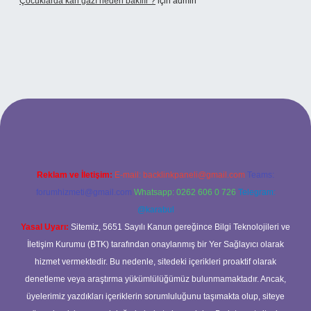
Çocuklarda kan gazı neden bakılır ?
için
admin
tulipbet.online/
Reklam ve İletişim:
E-mail:
backlinkpaneli@gmail.com
Teams:
forumhizmeti@gmail.com
Whatsapp: 0262 606 0 726
Telegram:
@karabul
Yasal Uyarı:
Sitemiz, 5651 Sayılı Kanun gereğince Bilgi Teknolojileri ve
İletişim Kurumu (BTK) tarafından onaylanmış bir Yer Sağlayıcı olarak
hizmet vermektedir. Bu nedenle, sitedeki içerikleri proaktif olarak
denetleme veya araştırma yükümlülüğümüz bulunmamaktadır. Ancak,
üyelerimiz yazdıkları içeriklerin sorumluluğunu taşımakta olup, siteye