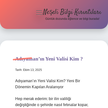
Neşeli Bilgi Kırıntıları
menüyü
aç
Günlük dozunda eğlence ve bilgi burada!
Anasayfa
Gizlilik Politikası
Yasal Uyarı
Adıyaman’ın Yeni Valisi Kim ?
Hakkımızda
Tarih: Ekim 13, 2025
Adıyaman’ın Yeni Valisi Kim? Yeni Bir
Dönemin Kapıları Aralanıyor
Hep merak ederim: bir ilin valiliği
değiştiğinde o şehirde nasıl fırtınalar kopar,