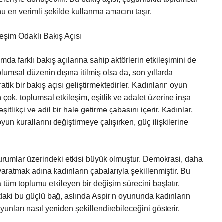
 en verimli şekilde kullanma amacını taşır.
eşim Odaklı Bakış Açısı
mda farklı bakış açılarına sahip aktörlerin etkileşimini de
toplumsal düzenin dışına itilmiş olsa da, son yıllarda
ik bir bakış açısı geliştirmektedirler. Kadınların oyun
 çok, toplumsal etkileşim, eşitlik ve adalet üzerine inşa
itlikçi ve adil bir hale getirme çabasını içerir. Kadınlar,
un kurallarını değiştirmeye çalışırken, güç ilişkilerine
kurumlar üzerindeki etkisi büyük olmuştur. Demokrasi, daha
 yaratmak adına kadınların çabalarıyla şekillenmiştir. Bu
 tüm toplumu etkileyen bir değişim sürecini başlatır.
daki bu güçlü bağ, aslında Aspirin oyununda kadınların
yunları nasıl yeniden şekillendirebileceğini gösterir.