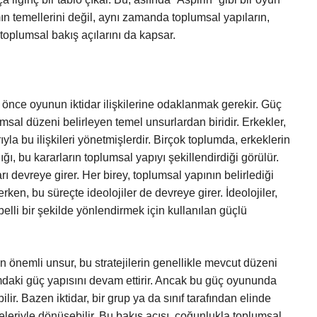
mın temellerini değil, aynı zamanda toplumsal yapıların,
 toplumsal bakış açılarını da kapsar.
n önce oyunun iktidar ilişkilerine odaklanmak gerekir. Güç
msal düzeni belirleyen temel unsurlardan biridir. Erkekler,
rıyla bu ilişkileri yönetmişlerdir. Birçok toplumda, erkeklerin
ğı, bu kararların toplumsal yapıyı şekillendirdiği görülür.
arı devreye girer. Her birey, toplumsal yapının belirlediği
en, bu süreçte ideolojiler de devreye girer. İdeolojiler,
lli bir şekilde yönlendirmek için kullanılan güçlü
en önemli unsur, bu stratejilerin genellikle mevcut düzeni
daki güç yapısını devam ettirir. Ancak bu güç oyununda
ir. Bazen iktidar, bir grup ya da sınıf tarafından elinde
mleleriyle dönüşebilir. Bu bakış açısı, çoğunlukla toplumsal