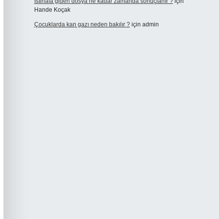
Istinafa giden dosya ne kadar zamanda sonuçlanır ?
için
Hande Koçak
Çocuklarda kan gazı neden bakılır ?
için
admin