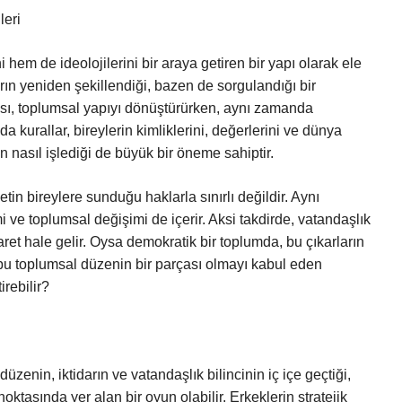
leri
i hem de ideolojilerini bir araya getiren bir yapı olarak ele
ların yeniden şekillendiği, bazen de sorgulandığı bir
ması, toplumsal yapıyı dönüştürürken, aynı zamanda
a kurallar, bireylerin kimliklerini, değerlerini ve dünya
n nasıl işlediği de büyük bir öneme sahiptir.
in bireylere sunduğu haklarla sınırlı değildir. Aynı
 ve toplumsal değişimi de içerir. Aksi takdirde, vatandaşlık
ret hale gelir. Oysa demokratik bir toplumda, bu çıkarların
bu toplumsal düzenin bir parçası olmayı kabul eden
rebilir?
düzenin, iktidarın ve vatandaşlık bilincinin iç içe geçtiği,
noktasında yer alan bir oyun olabilir. Erkeklerin stratejik