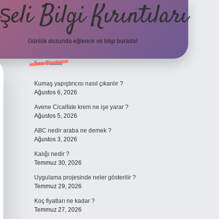
şeli Bilgi Kırıntıları
Günlük dozunda eğlence ve bilgi burada!
Sidebar
Son Yazılar
hiltonbet
https://www.
Kumaş yapıştırıcısı nasıl çıkarılır ?
Ağustos 6, 2026
Avene Cicalfate krem ne işe yarar ?
Ağustos 5, 2026
ABC nedir araba ne demek ?
Ağustos 3, 2026
Kalığı nedir ?
Temmuz 30, 2026
Uygulama projesinde neler gösterilir ?
Temmuz 29, 2026
Koç fiyatları ne kadar ?
Temmuz 27, 2026