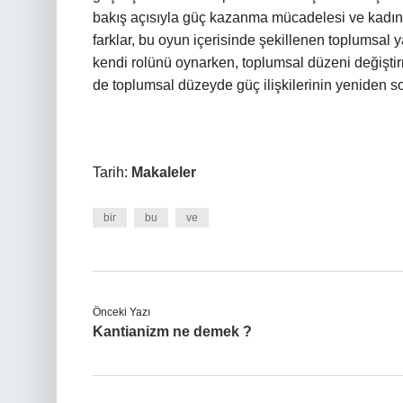
bakış açısıyla güç kazanma mücadelesi ve kadınla
farklar, bu oyun içerisinde şekillenen toplumsal y
kendi rolünü oynarken, toplumsal düzeni değiştirm
de toplumsal düzeyde güç ilişkilerinin yeniden sor
Tarih:
Makaleler
bir
bu
ve
Önceki Yazı
Kantianizm ne demek ?