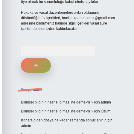
üye olarak bu sorumluluğu kabul etmiş sayılırlar.
Hukuka ve yasal düzenlemelere aykırı olduğunu
düşündüğünüz içerikleri,
backlinkpanelicomtr@gmail.com
adresine bildirmeniz halinde, ilgili içerikler yasal süre
içerisinde sitemizden kaldırılacaktır.
Arama
Son yorumlar
Bilimsel bilginin nesnel olması ne demektir ?
için
admin
Bilimsel bilginin nesnel olması ne demektir ?
için
Özüm
Istinafa giden dosya ne kadar zamanda sonuçlanır ?
için
admin