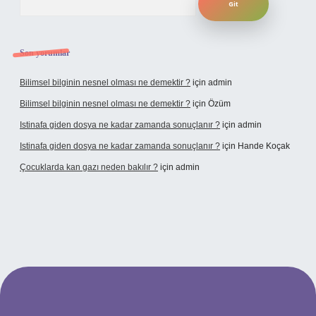
Son yorumlar
Bilimsel bilginin nesnel olması ne demektir ?
için
admin
Bilimsel bilginin nesnel olması ne demektir ?
için
Özüm
Istinafa giden dosya ne kadar zamanda sonuçlanır ?
için
admin
Istinafa giden dosya ne kadar zamanda sonuçlanır ?
için
Hande Koçak
Çocuklarda kan gazı neden bakılır ?
için
admin
tulipbet.online/