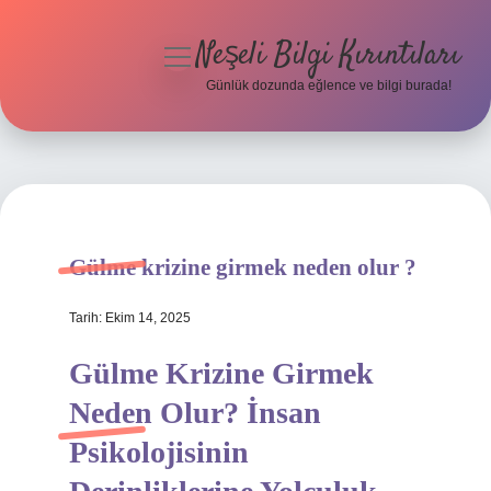
Neşeli Bilgi Kırıntıları
menüyü
aç
Günlük dozunda eğlence ve bilgi burada!
Anasayfa
Gizlilik Politikası
Yasal Uyarı
Gülme krizine girmek neden olur ?
Hakkımızda
Tarih: Ekim 14, 2025
Gülme Krizine Girmek
Neden Olur? İnsan
Psikolojisinin