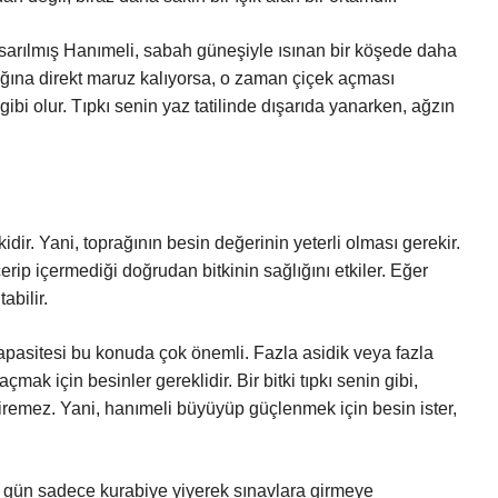
sarılmış Hanımeli, sabah güneşiyle ısınan bir köşede daha
şığına direkt maruz kalıyorsa, o zaman çiçek açması
bi olur. Tıpkı senin yaz tatilinde dışarıda yanarken, ağzın
dir. Yani, toprağının besin değerinin yeterli olması gerekir.
rip içermediği doğrudan bitkinin sağlığını etkiler. Eğer
abilir.
apasitesi bu konuda çok önemli. Fazla asidik veya fazla
çmak için besinler gereklidir. Bir bitki tıpkı senin gibi,
diremez. Yani, hanımeli büyüyüp güçlenmek için besin ister,
r gün sadece kurabiye yiyerek sınavlara girmeye