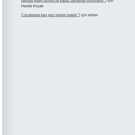
Istinafa giden dosya ne kadar zamanda sonuçlanır ?
için
Hande Koçak
Çocuklarda kan gazı neden bakılır ?
için
admin