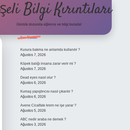
şeli Bilgi Kırıntıları
Günlük dozunda eğlence ve bilgi burada!
Sidebar
Son Yazılar
hiltonbet
https://www.
Kusura bakma ne anlamda kullanılır ?
Ağustos 7, 2026
Köpek balığı insana zarar verir mi ?
Ağustos 7, 2026
Dead eyes nasıl olur ?
Ağustos 6, 2026
Kumaş yapıştırıcısı nasıl çıkarılır ?
Ağustos 6, 2026
Avene Cicalfate krem ne işe yarar ?
Ağustos 5, 2026
ABC nedir araba ne demek ?
Ağustos 3, 2026