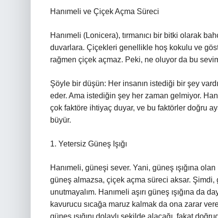
Hanımeli ve Çiçek Açma Süreci
Hanımeli (Lonicera), tırmanıcı bir bitki olarak bah
duvarlara. Çiçekleri genellikle hoş kokulu ve gö
rağmen çiçek açmaz. Peki, ne oluyor da bu sevimli
Şöyle bir düşün: Her insanın istediği bir şey vardır, 
eder. Ama istediğin şey her zaman gelmiyor. Hanı
çok faktöre ihtiyaç duyar, ve bu faktörler doğru
büyür.
1. Yetersiz Güneş Işığı
Hanımeli, güneşi sever. Yani, güneş ışığına olan 
güneş almazsa, çiçek açma süreci aksar. Şimdi, 
unutmayalım. Hanımeli aşırı güneş ışığına da daya
kavurucu sıcağa maruz kalmak da ona zarar verebi
güneş ışığını dolaylı şekilde alacağı, fakat doğrud