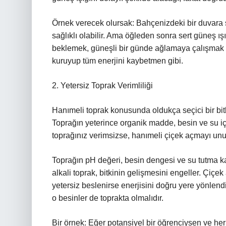
Örnek verecek olursak: Bahçenizdeki bir duvara 
sağlıklı olabilir. Ama öğleden sonra sert güneş ı
beklemek, güneşli bir günde ağlamaya çalışmak gi
kuruyup tüm enerjini kaybetmen gibi.
2. Yetersiz Toprak Verimliliği
Hanımeli toprak konusunda oldukça seçici bir bitki
Toprağın yeterince organik madde, besin ve su içe
toprağınız verimsizse, hanımeli çiçek açmayı unut
Toprağın pH değeri, besin dengesi ve su tutma k
alkali toprak, bitkinin gelişmesini engeller. Çiçek a
yetersiz beslenirse enerjisini doğru yere yönlen
o besinler de toprakta olmalıdır.
Bir örnek: Eğer potansiyel bir öğrenciysen ve he