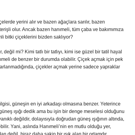
çelerde yerini alır ve bazen ağaçlara sarılır, bazen
sterişli olur. Ancak bazen hanımeli, tüm çaba ve bakımımıza
 bitki çiçeklerini bizden saklıyor?
değil mi? Kimi tatlı bir tatlıyı, kimi ise güzel bir tatil hayal
meli de benzer bir durumda olabilir. Çiçek açmak için pek
 ayarlanmadığında, çiçekler açmak yerine sadece yapraklar
ilgisi, güneşin en iyi arkadaşı olmasına benzer. Yeterince
güneş ışığı dedik ama bu işin bir denge meselesi olduğunu
nıklı değildir, dolayısıyla doğrudan güneş ışığının altında,
lir. Yani, aslında Hanımeli’nin en mutlu olduğu yer,
an değil, biraz daha sakin bir ışık alan bir ortamdır.