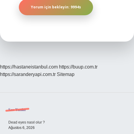
https://hastaneistanbul.com
https://buup.com.tr
https://saranderyapi.com.tr
Sitemap
Sidebar
Son Yazılar
Dead eyes nasıl olur ?
Ağustos 6, 2026