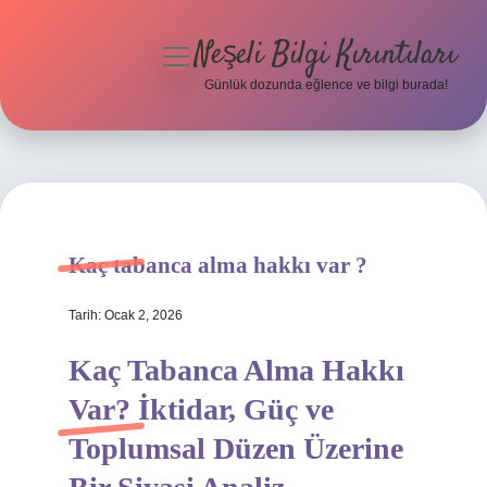
Neşeli Bilgi Kırıntıları
menüyü
aç
Günlük dozunda eğlence ve bilgi burada!
Anasayfa
Gizlilik Politikası
Yasal Uyarı
Kaç tabanca alma hakkı var ?
Hakkımızda
Tarih: Ocak 2, 2026
Kaç Tabanca Alma Hakkı
Var? İktidar, Güç ve
Toplumsal Düzen Üzerine