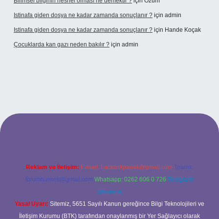
Bilimsel bilginin nesnel olması ne demektir ?
için
Özüm
Istinafa giden dosya ne kadar zamanda sonuçlanır ?
için
admin
Istinafa giden dosya ne kadar zamanda sonuçlanır ?
için
Hande Koçak
Çocuklarda kan gazı neden bakılır ?
için
admin
/www.tulipbet.online/
Reklam ve İletişim:
E-mail:
backlinkpaneli@gmail.com
Teams:
forumhizmeti@gmail.com
Whatsapp: 0262 606 0 726
Telegram:
@karabul
Yasal Uyarı:
Sitemiz, 5651 Sayılı Kanun gereğince Bilgi Teknolojileri ve
İletişim Kurumu (BTK) tarafından onaylanmış bir Yer Sağlayıcı olarak