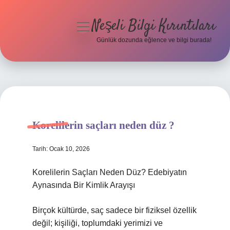
Neşeli Bilgi Kırıntıları
menüyü
aç
Günlük dozunda eğlence ve bilgi burada!
Anasayfa
Gizlilik Politikası
Yasal Uyarı
Korelilerin saçları neden düz ?
Hakkımızda
Tarih: Ocak 10, 2026
Korelilerin Saçları Neden Düz? Edebiyatın
Aynasında Bir Kimlik Arayışı
Birçok kültürde, saç sadece bir fiziksel özellik
değil; kişiliği, toplumdaki yerimizi ve