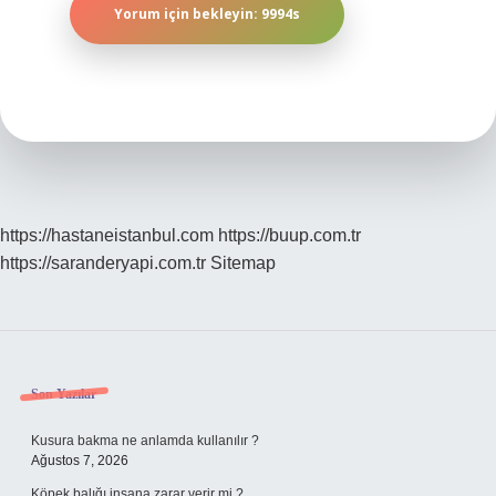
https://hastaneistanbul.com
https://buup.com.tr
https://saranderyapi.com.tr
Sitemap
Sidebar
Son Yazılar
Kusura bakma ne anlamda kullanılır ?
Ağustos 7, 2026
Köpek balığı insana zarar verir mi ?