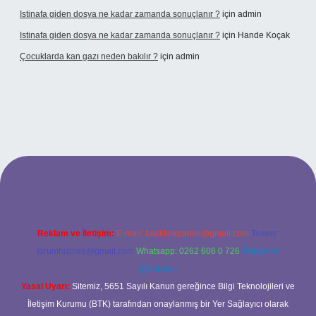
Istinafa giden dosya ne kadar zamanda sonuçlanır ?
için
admin
Istinafa giden dosya ne kadar zamanda sonuçlanır ?
için
Hande Koçak
Çocuklarda kan gazı neden bakılır ?
için
admin
www.tulipbet.online/
Reklam ve İletişim:
E-mail:
backlinkpaneli@gmail.com
Teams:
forumhizmeti@gmail.com
Whatsapp: 0262 606 0 726
Telegram:
@karabul
Yasal Uyarı:
Sitemiz, 5651 Sayılı Kanun gereğince Bilgi Teknolojileri ve
İletişim Kurumu (BTK) tarafından onaylanmış bir Yer Sağlayıcı olarak