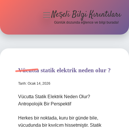
Neşeli Bilgi Kırıntıları
menüyü
aç
Günlük dozunda eğlence ve bilgi burada!
Anasayfa
Gizlilik Politikası
Yasal Uyarı
Vücutta statik elektrik neden olur ?
Hakkımızda
Tarih: Ocak 14, 2026
Vücutta Statik Elektrik Neden Olur?
Antropolojik Bir Perspektif
Herkes bir noktada, kuru bir günde bile,
vücudunda bir kıvılcım hissetmiştir. Statik