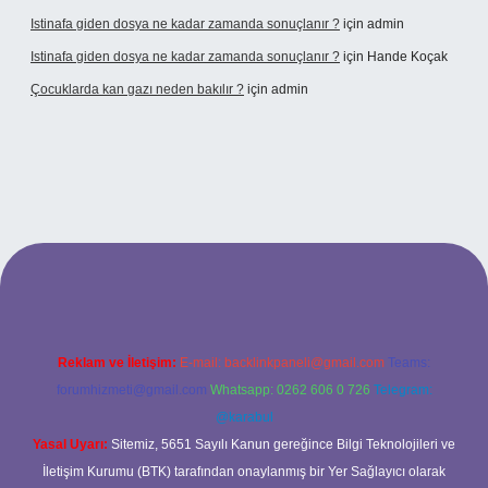
Istinafa giden dosya ne kadar zamanda sonuçlanır ?
için
admin
Istinafa giden dosya ne kadar zamanda sonuçlanır ?
için
Hande Koçak
Çocuklarda kan gazı neden bakılır ?
için
admin
www.tulipbet.online/
Reklam ve İletişim:
E-mail:
backlinkpaneli@gmail.com
Teams:
forumhizmeti@gmail.com
Whatsapp: 0262 606 0 726
Telegram:
@karabul
Yasal Uyarı:
Sitemiz, 5651 Sayılı Kanun gereğince Bilgi Teknolojileri ve
İletişim Kurumu (BTK) tarafından onaylanmış bir Yer Sağlayıcı olarak