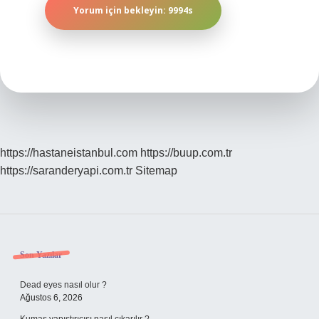
https://hastaneistanbul.com
https://buup.com.tr
https://saranderyapi.com.tr
Sitemap
Sidebar
Son Yazılar
Dead eyes nasıl olur ?
Ağustos 6, 2026