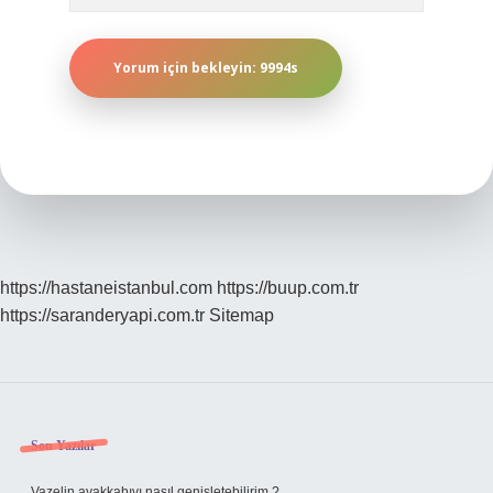
https://hastaneistanbul.com
https://buup.com.tr
https://saranderyapi.com.tr
Sitemap
Sidebar
Son Yazılar
Vazelin ayakkabıyı nasıl genişletebilirim ?