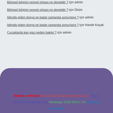
Bilimsel bilginin nesnel olması ne demektir ?
için
admin
Bilimsel bilginin nesnel olması ne demektir ?
için
Özüm
Istinafa giden dosya ne kadar zamanda sonuçlanır ?
için
admin
Istinafa giden dosya ne kadar zamanda sonuçlanır ?
için
Hande Koçak
Çocuklarda kan gazı neden bakılır ?
için
admin
/www.tulipbet.online/
Reklam ve İletişim:
E-mail:
backlinkpaneli@gmail.com
Teams:
forumhizmeti@gmail.com
Whatsapp: 0262 606 0 726
Telegram:
@karabul