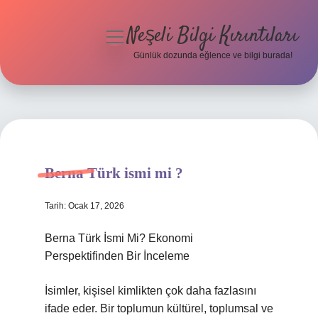
Neşeli Bilgi Kırıntıları
menüyü
aç
Günlük dozunda eğlence ve bilgi burada!
Anasayfa
Gizlilik Politikası
Yasal Uyarı
Berna Türk ismi mi ?
Hakkımızda
Tarih: Ocak 17, 2026
Berna Türk İsmi Mi? Ekonomi
Perspektifinden Bir İnceleme
İsimler, kişisel kimlikten çok daha fazlasını
ifade eder. Bir toplumun kültürel, toplumsal ve