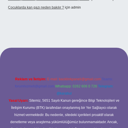
Çocuklarda kan gazı neden bakılır ?
için
admin
s://www.tulipbet.online/
Reklam ve İletişim:
E-mail:
backlinkpaneli@gmail.com
Teams:
forumhizmeti@gmail.com
Whatsapp: 0262 606 0 726
Telegram:
@karabul
Yasal Uyarı:
Sitemiz, 5651 Sayılı Kanun gereğince Bilgi Teknolojileri ve
İletişim Kurumu (BTK) tarafından onaylanmış bir Yer Sağlayıcı olarak
hizmet vermektedir. Bu nedenle, sitedeki içerikleri proaktif olarak
denetleme veya araştırma yükümlülüğümüz bulunmamaktadır. Ancak,