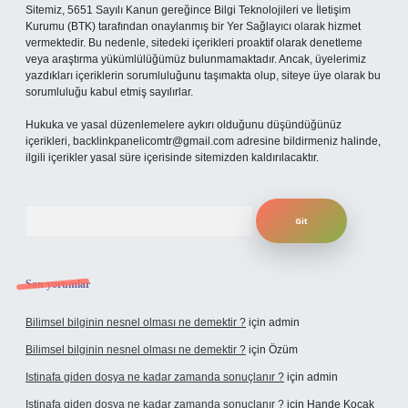
Sitemiz, 5651 Sayılı Kanun gereğince Bilgi Teknolojileri ve İletişim
Kurumu (BTK) tarafından onaylanmış bir Yer Sağlayıcı olarak hizmet
vermektedir. Bu nedenle, sitedeki içerikleri proaktif olarak denetleme
veya araştırma yükümlülüğümüz bulunmamaktadır. Ancak, üyelerimiz
yazdıkları içeriklerin sorumluluğunu taşımakta olup, siteye üye olarak bu
sorumluluğu kabul etmiş sayılırlar.
Hukuka ve yasal düzenlemelere aykırı olduğunu düşündüğünüz
içerikleri,
backlinkpanelicomtr@gmail.com
adresine bildirmeniz halinde,
ilgili içerikler yasal süre içerisinde sitemizden kaldırılacaktır.
Arama
Son yorumlar
Bilimsel bilginin nesnel olması ne demektir ?
için
admin
Bilimsel bilginin nesnel olması ne demektir ?
için
Özüm
Istinafa giden dosya ne kadar zamanda sonuçlanır ?
için
admin
Istinafa giden dosya ne kadar zamanda sonuçlanır ?
için
Hande Koçak