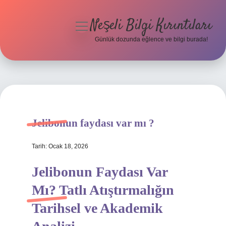
Neşeli Bilgi Kırıntıları
menüyü
aç
Günlük dozunda eğlence ve bilgi burada!
Anasayfa
Gizlilik Politikası
Yasal Uyarı
Jelibonun faydası var mı ?
Hakkımızda
Tarih: Ocak 18, 2026
Jelibonun Faydası Var
Mı? Tatlı Atıştırmalığın
Tarihsel ve Akademik