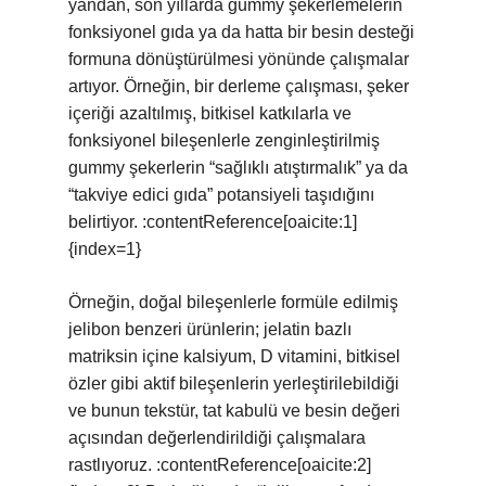
yandan, son yıllarda gummy şekerlemelerin
fonksiyonel gıda ya da hatta bir besin desteği
formuna dönüştürülmesi yönünde çalışmalar
artıyor. Örneğin, bir derleme çalışması, şeker
içeriği azaltılmış, bitkisel katkılarla ve
fonksiyonel bileşenlerle zenginleştirilmiş
gummy şekerlerin “sağlıklı atıştırmalık” ya da
“takviye edici gıda” potansiyeli taşıdığını
belirtiyor. :contentReference[oaicite:1]
{index=1}
Örneğin, doğal bileşenlerle formüle edilmiş
jelibon benzeri ürünlerin; jelatin bazlı
matriksin içine kalsiyum, D vitamini, bitkisel
özler gibi aktif bileşenlerin yerleştirilebildiği
ve bunun tekstür, tat kabulü ve besin değeri
açısından değerlendirildiği çalışmalara
rastlıyoruz. :contentReference[oaicite:2]