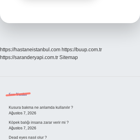
https://hastaneistanbul.com
https://buup.com.tr
https://saranderyapi.com.tr
Sitemap
Sidebar
Son Yazılar
Kusura bakma ne anlamda kullanılır ?
Ağustos 7, 2026
Köpek balığı insana zarar verir mi ?
Ağustos 7, 2026
Dead eyes nasıl olur ?