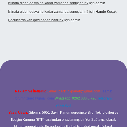
Istinafa giden dosya ne kadar zamanda sonuçlanır ?
için
admin
Istinafa giden dosya ne kadar zamanda sonuçlanır ?
için
Hande Koçak
Çocuklarda kan gazı neden bakılır ?
için
admin
www.tulipbet.online/
Reklam ve İletişim:
E-mail:
backlinkpaneli@gmail.com
Teams:
forumhizmeti@gmail.com
Whatsapp: 0262 606 0 726
Telegram:
@karabul
Yasal Uyarı:
Sitemiz, 5651 Sayılı Kanun gereğince Bilgi Teknolojileri ve
İletişim Kurumu (BTK) tarafından onaylanmış bir Yer Sağlayıcı olarak
hizmet vermektedir. Bu nedenle, sitedeki içerikleri proaktif olarak