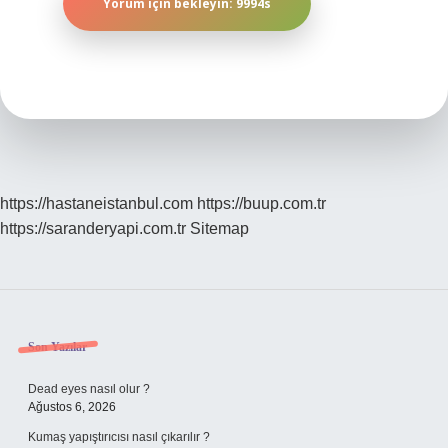
https://hastaneistanbul.com
https://buup.com.tr
https://saranderyapi.com.tr
Sitemap
Sidebar
Son Yazılar
Dead eyes nasıl olur ?
Ağustos 6, 2026
Kumaş yapıştırıcısı nasıl çıkarılır ?