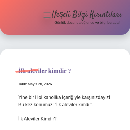
Neşeli Bilgi Kırıntıları
menüyü
aç
Günlük dozunda eğlence ve bilgi burada!
Anasayfa
Gizlilik Politikası
Yasal Uyarı
İlk aleviler kimdir ?
Hakkımızda
Tarih: Mayıs 28, 2026
Yine bir Holikaholika içeriğiyle karşınızdayız!
Bu kez konumuz: “İlk aleviler kimdir”.
İlk Aleviler Kimdir?