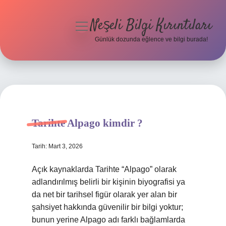
Neşeli Bilgi Kırıntıları
menüyü
aç
Günlük dozunda eğlence ve bilgi burada!
Anasayfa
Gizlilik Politikası
Yasal Uyarı
Tarihte Alpago kimdir ?
Hakkımızda
Tarih: Mart 3, 2026
Açık kaynaklarda Tarihte “Alpago” olarak
adlandırılmış belirli bir kişinin biyografisi ya
da net bir tarihsel figür olarak yer alan bir
şahsiyet hakkında güvenilir bir bilgi yoktur;
bunun yerine Alpago adı farklı bağlamlarda