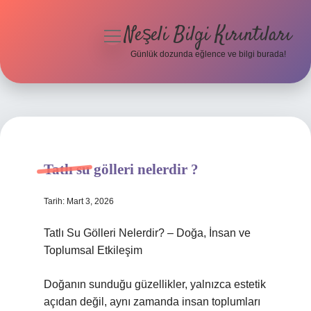
Neşeli Bilgi Kırıntıları
menüyü
aç
Günlük dozunda eğlence ve bilgi burada!
Anasayfa
Gizlilik Politikası
Yasal Uyarı
Tatlı su gölleri nelerdir ?
Hakkımızda
Tarih: Mart 3, 2026
Tatlı Su Gölleri Nelerdir? – Doğa, İnsan ve
Toplumsal Etkileşim
Doğanın sunduğu güzellikler, yalnızca estetik
açıdan değil, aynı zamanda insan toplumları