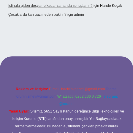
Istinafa giden dosya ne kadar zamanda sonuçlanır ?
için
Hande Koçak
Çocuklarda kan gazı neden bakılır ?
için
admin
//www.tulipbet.online/
Reklam ve İletişim:
E-mail:
backlinkpaneli@gmail.com
Teams:
forumhizmeti@gmail.com
Whatsapp: 0262 606 0 726
Telegram:
@karabul
Yasal Uyarı:
Sitemiz, 5651 Sayılı Kanun gereğince Bilgi Teknolojileri ve
İletişim Kurumu (BTK) tarafından onaylanmış bir Yer Sağlayıcı olarak
hizmet vermektedir. Bu nedenle, sitedeki içerikleri proaktif olarak